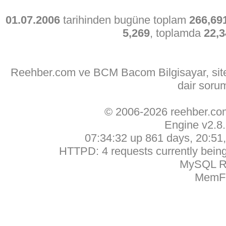
01.07.2006
tarihinden bugüne toplam
266,69
5,269
, toplamda
22,3
Reehber.com ve BCM Bacom Bilgisayar, sitede
dair soru
© 2006-2026 reehber.c
Engine v2.8
07:34:32 up 861 days, 20:51, 
HTTPD: 4 requests currently being 
MySQL Ru
MemFr