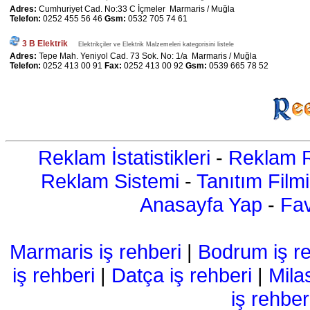
Adres:
Cumhuriyet Cad. No:33 C İçmeler Marmaris / Muğla
Telefon:
0252 455 56 46
Gsm:
0532 705 74 61
3 B Elektrik
Elektrikçiler ve Elektrik Malzemeleri kategorisini listele
Adres:
Tepe Mah. Yeniyol Cad. 73 Sok. No: 1/a Marmaris / Muğla
Telefon:
0252 413 00 91
Fax:
0252 413 00 92
Gsm:
0539 665 78 52
Reklam İstatistikleri
-
Reklam R
Reklam Sistemi
-
Tanıtım Filmi
Anasayfa Yap
-
Fav
Marmaris iş rehberi
|
Bodrum iş re
iş rehberi
|
Datça iş rehberi
|
Mila
iş rehber