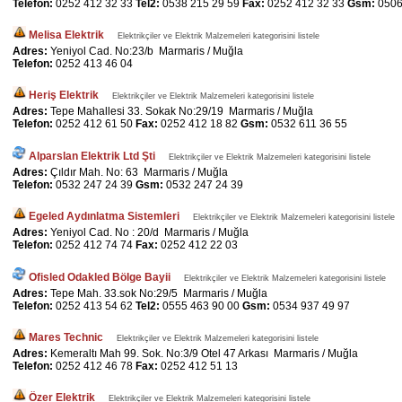
Telefon:
0252 412 32 33
Tel2:
0538 215 29 59
Fax:
0252 412 32 33
Gsm:
0506
Melisa Elektrik
Elektrikçiler ve Elektrik Malzemeleri kategorisini listele
Adres:
Yeniyol Cad. No:23/b Marmaris / Muğla
Telefon:
0252 413 46 04
Heriş Elektrik
Elektrikçiler ve Elektrik Malzemeleri kategorisini listele
Adres:
Tepe Mahallesi 33. Sokak No:29/19 Marmaris / Muğla
Telefon:
0252 412 61 50
Fax:
0252 412 18 82
Gsm:
0532 611 36 55
Alparslan Elektrik Ltd Şti
Elektrikçiler ve Elektrik Malzemeleri kategorisini listele
Adres:
Çıldır Mah. No: 63 Marmaris / Muğla
Telefon:
0532 247 24 39
Gsm:
0532 247 24 39
Egeled Aydınlatma Sistemleri
Elektrikçiler ve Elektrik Malzemeleri kategorisini listele
Adres:
Yeniyol Cad. No : 20/d Marmaris / Muğla
Telefon:
0252 412 74 74
Fax:
0252 412 22 03
Ofisled Odakled Bölge Bayii
Elektrikçiler ve Elektrik Malzemeleri kategorisini listele
Adres:
Tepe Mah. 33.sok No:29/5 Marmaris / Muğla
Telefon:
0252 413 54 62
Tel2:
0555 463 90 00
Gsm:
0534 937 49 97
Mares Technic
Elektrikçiler ve Elektrik Malzemeleri kategorisini listele
Adres:
Kemeraltı Mah 99. Sok. No:3/9 Otel 47 Arkası Marmaris / Muğla
Telefon:
0252 412 46 78
Fax:
0252 412 51 13
Özer Elektrik
Elektrikçiler ve Elektrik Malzemeleri kategorisini listele