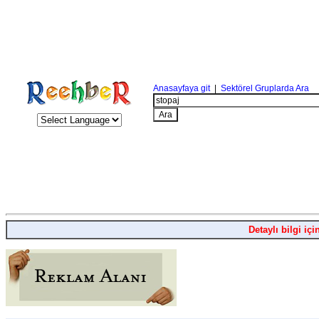
Anasayfaya git
|
Sektörel Gruplarda Ara
Detaylı bilgi içi