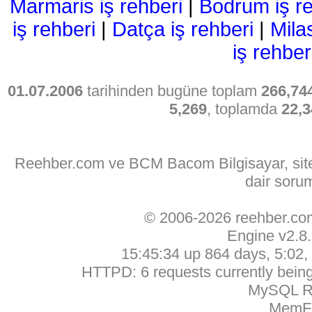
Marmaris iş rehberi
|
Bodrum iş re
iş rehberi
|
Datça iş rehberi
|
Mila
iş rehber
01.07.2006
tarihinden bugüne toplam
266,74
5,269
, toplamda
22,3
Reehber.com ve BCM Bacom Bilgisayar, sitede
dair soru
© 2006-2026 reehber.c
Engine v2.8
15:45:34 up 864 days, 5:02, 
HTTPD: 6 requests currently being 
MySQL Ru
MemFr