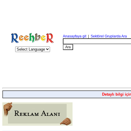
Anasayfaya git
|
Sektörel Gruplarda Ara
Detaylı bilgi içi