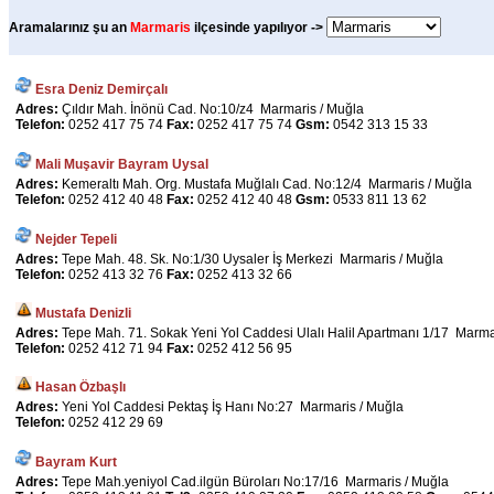
Aramalarınız şu an
Marmaris
ilçesinde yapılıyor ->
Esra Deniz Demirçalı
Adres:
Çıldır Mah. İnönü Cad. No:10/z4 Marmaris / Muğla
Telefon:
0252 417 75 74
Fax:
0252 417 75 74
Gsm:
0542 313 15 33
Mali Muşavir Bayram Uysal
Adres:
Kemeraltı Mah. Org. Mustafa Muğlalı Cad. No:12/4 Marmaris / Muğla
Telefon:
0252 412 40 48
Fax:
0252 412 40 48
Gsm:
0533 811 13 62
Nejder Tepeli
Adres:
Tepe Mah. 48. Sk. No:1/30 Uysaler İş Merkezi Marmaris / Muğla
Telefon:
0252 413 32 76
Fax:
0252 413 32 66
Mustafa Denizli
Adres:
Tepe Mah. 71. Sokak Yeni Yol Caddesi Ulalı Halil Apartmanı 1/17 Marma
Telefon:
0252 412 71 94
Fax:
0252 412 56 95
Hasan Özbaşlı
Adres:
Yeni Yol Caddesi Pektaş İş Hanı No:27 Marmaris / Muğla
Telefon:
0252 412 29 69
Bayram Kurt
Adres:
Tepe Mah.yeniyol Cad.ilgün Büroları No:17/16 Marmaris / Muğla