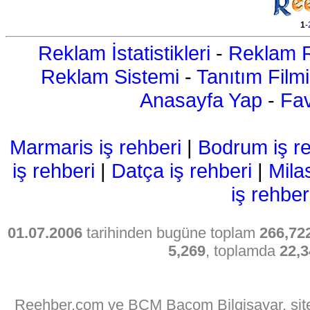
1
-
Reklam İstatistikleri
-
Reklam R
Reklam Sistemi
-
Tanıtım Filmi
Anasayfa Yap
-
Fav
Marmaris iş rehberi
|
Bodrum iş re
iş rehberi
|
Datça iş rehberi
|
Mila
iş rehber
01.07.2006
tarihinden bugüne toplam
266,72
5,269
, toplamda
22,3
Reehber.com ve BCM Bacom Bilgisayar, sitede