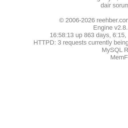
dair soru
© 2006-2026 reehber.c
Engine v2.8
16:58:13 up 863 days, 6:15, 
HTTPD: 3 requests currently being 
MySQL Ru
MemFr