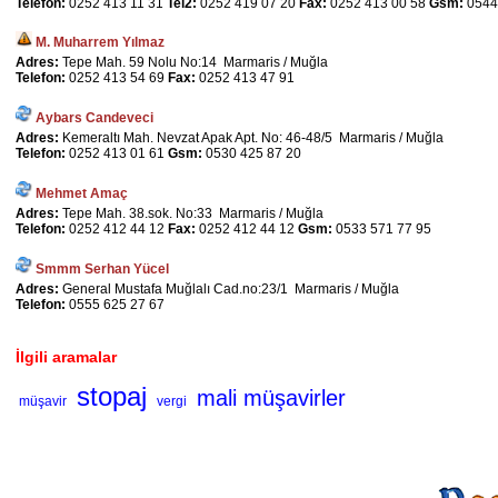
Telefon:
0252 413 11 31
Tel2:
0252 419 07 20
Fax:
0252 413 00 58
Gsm:
0544
M. Muharrem Yılmaz
Adres:
Tepe Mah. 59 Nolu No:14 Marmaris / Muğla
Telefon:
0252 413 54 69
Fax:
0252 413 47 91
Aybars Candeveci
Adres:
Kemeraltı Mah. Nevzat Apak Apt. No: 46-48/5 Marmaris / Muğla
Telefon:
0252 413 01 61
Gsm:
0530 425 87 20
Mehmet Amaç
Adres:
Tepe Mah. 38.sok. No:33 Marmaris / Muğla
Telefon:
0252 412 44 12
Fax:
0252 412 44 12
Gsm:
0533 571 77 95
Smmm Serhan Yücel
Adres:
General Mustafa Muğlalı Cad.no:23/1 Marmaris / Muğla
Telefon:
0555 625 27 67
İlgili aramalar
stopaj
mali müşavirler
müşavir
vergi