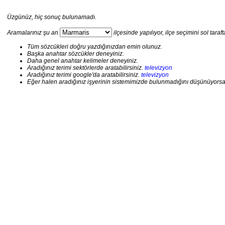
Üzgünüz, hiç sonuç bulunamadı.
Aramalarınız şu an
ilçesinde yapılıyor, ilçe seçimini sol taraft
Tüm sözcükleri doğru yazdığınızdan emin olunuz.
Başka anahtar sözcükler deneyiniz.
Daha genel anahtar kelimeler deneyiniz.
Aradığınız terimi sektörlerde aratabilirsiniz.
televizyon
Aradığınız terimi google'da aratabilirsiniz.
televizyon
Eğer halen aradığınız işyerinin sistemimizde bulunmadığını düşünüyorsanız