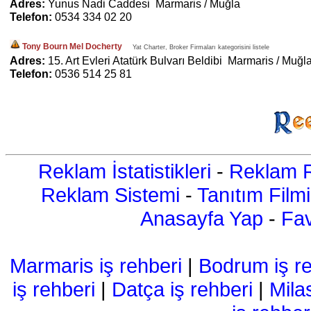
Adres:
Yunus Nadi Caddesi Marmaris / Muğla
Telefon:
0534 334 02 20
Tony Bourn Mel Docherty
Yat Charter, Broker Firmaları kategorisini listele
Adres:
15. Art Evleri Atatürk Bulvarı Beldibi Marmaris / Muğl
Telefon:
0536 514 25 81
Reklam İstatistikleri
-
Reklam R
Reklam Sistemi
-
Tanıtım Filmi
Anasayfa Yap
-
Fav
Marmaris iş rehberi
|
Bodrum iş re
iş rehberi
|
Datça iş rehberi
|
Mila