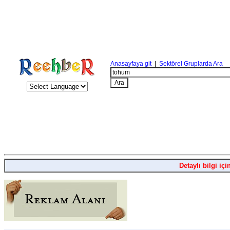
Anasayfaya git
|
Sektörel Gruplarda Ara
Detaylı bilgi içi