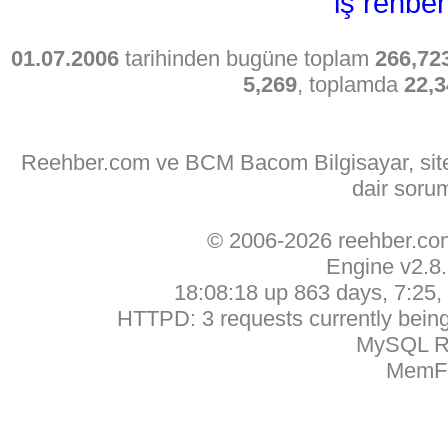
iş rehber
01.07.2006
tarihinden bugüne toplam
266,72
5,269
, toplamda
22,3
Reehber.com ve BCM Bacom Bilgisayar, sitede
dair soru
© 2006-2026 reehber.c
Engine v2.8
18:08:18 up 863 days, 7:25, 
HTTPD: 3 requests currently being 
MySQL Ru
MemFr