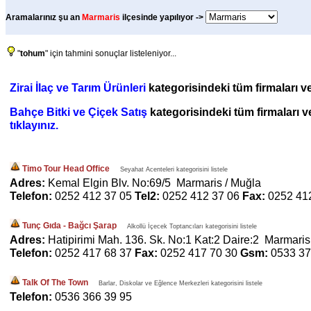
Aramalarınız şu an
Marmaris
ilçesinde yapılıyor ->
"
tohum
" için tahmini sonuçlar listeleniyor...
Zirai İlaç ve Tarım Ürünleri
kategorisindeki tüm firmaları ve
Bahçe Bitki ve Çiçek Satış
kategorisindeki tüm firmaları ve
tıklayınız.
Timo Tour Head Office
Seyahat Acenteleri kategorisini listele
Adres:
Kemal Elgin Blv. No:69/5 Marmaris / Muğla
Telefon:
0252 412 37 05
Tel2:
0252 412 37 06
Fax:
0252 41
Tunç Gıda - Bağcı Şarap
Alkollü İçecek Toptancıları kategorisini listele
Adres:
Hatipirimi Mah. 136. Sk. No:1 Kat:2 Daire:2 Marmaris
Telefon:
0252 417 68 37
Fax:
0252 417 70 30
Gsm:
0533 37
Talk Of The Town
Barlar, Diskolar ve Eğlence Merkezleri kategorisini listele
Telefon:
0536 366 39 95