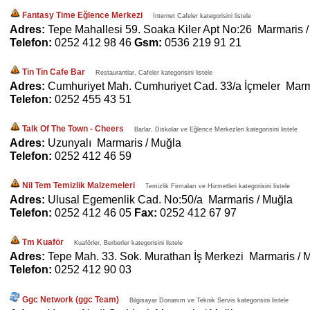
Fantasy Time Eğlence Merkezi
İnternet Cafeler kategorisini listele
Adres:
Tepe Mahallesi 59. Soaka Kiler Apt No:26 Marmaris 
Telefon:
0252 412 98 46
Gsm:
0536 219 91 21
Tin Tin Cafe Bar
Restaurantlar, Cafeler kategorisini listele
Adres:
Cumhuriyet Mah. Cumhuriyet Cad. 33/a İçmeler Marm
Telefon:
0252 455 43 51
Talk Of The Town - Cheers
Barlar, Diskolar ve Eğlence Merkezleri kategorisini listele
Adres:
Uzunyalı Marmaris / Muğla
Telefon:
0252 412 46 59
Nil Tem Temizlik Malzemeleri
Temizlik Firmaları ve Hizmetleri kategorisini listele
Adres:
Ulusal Egemenlik Cad. No:50/a Marmaris / Muğla
Telefon:
0252 412 46 05
Fax:
0252 412 67 97
Tm Kuaför
Kuaförler, Berberler kategorisini listele
Adres:
Tepe Mah. 33. Sok. Murathan İş Merkezi Marmaris / 
Telefon:
0252 412 90 03
Ggc Network (ggc Team)
Bilgisayar Donanım ve Teknik Servis kategorisini listele