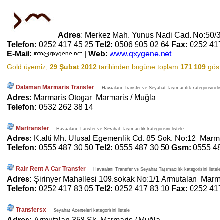
Adres:
Merkez Mah. Yunus Nadi Cad. No:50/
Telefon:
0252 417 45 25
Tel2:
0506 905 02 64
Fax:
0252 41
E-Mail:
|
Web:
www.qxygene.net
Gold üyemiz,
29 Şubat 2012
tarihinden bugüne toplam
171,109
göst
Dalaman Marmaris Transfer
Havaalanı Transfer ve Seyahat Taşımacılık kategorisini li
Adres:
Marmaris Otogar Marmaris / Muğla
Telefon:
0532 262 38 14
Martransfer
Havaalanı Transfer ve Seyahat Taşımacılık kategorisini listele
Adres:
K.alti Mh. Ulusal Egemenlik Cd. 85 Sok. No:12 Marma
Telefon:
0555 487 30 50
Tel2:
0555 487 30 50
Gsm:
0555 4
Rain Rent A Car Transfer
Havaalanı Transfer ve Seyahat Taşımacılık kategorisini listel
Adres:
Şirinyer Mahallesi 109.sokak No:1/1 Armutalan Marm
Telefon:
0252 417 83 05
Tel2:
0252 417 83 10
Fax:
0252 41
Transfersx
Seyahat Acenteleri kategorisini listele
Adres:
Armutalan 358 Sk Marmaris / Muğla