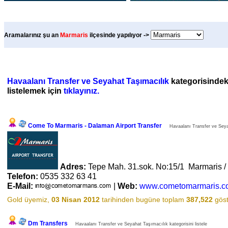
Aramalarınız şu an
Marmaris
ilçesinde yapılıyor ->
Havaalanı Transfer ve Seyahat Taşımacılık
kategorisindeki 
listelemek için
tıklayınız.
Come To Marmaris - Dalaman Airport Transfer
Havaalanı Transfer ve Seyah
Adres:
Tepe Mah. 31.sok. No:15/1 Marmaris 
Telefon:
0535 332 63 41
E-Mail:
|
Web:
www.cometomarmaris.c
Gold üyemiz,
03 Nisan 2012
tarihinden bugüne toplam
387,522
göst
Dm Transfers
Havaalanı Transfer ve Seyahat Taşımacılık kategorisini listele