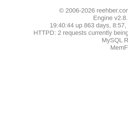
© 2006-2026 reehber.c
Engine v2.8
19:40:44 up 863 days, 8:57, 
HTTPD: 2 requests currently being 
MySQL Ru
MemFr