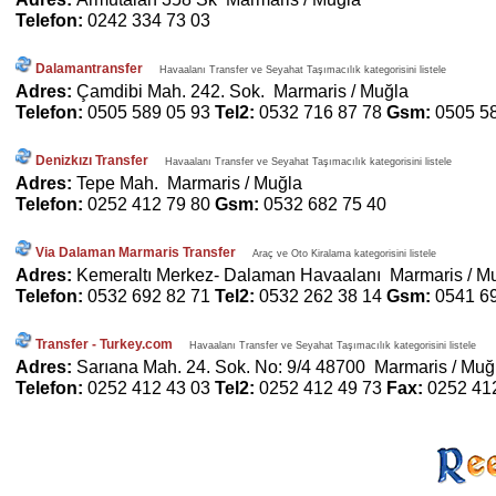
Telefon:
0242 334 73 03
Dalamantransfer
Havaalanı Transfer ve Seyahat Taşımacılık kategorisini listele
Adres:
Çamdibi Mah. 242. Sok. Marmaris / Muğla
Telefon:
0505 589 05 93
Tel2:
0532 716 87 78
Gsm:
0505 5
Denizkızı Transfer
Havaalanı Transfer ve Seyahat Taşımacılık kategorisini listele
Adres:
Tepe Mah. Marmaris / Muğla
Telefon:
0252 412 79 80
Gsm:
0532 682 75 40
Via Dalaman Marmaris Transfer
Araç ve Oto Kiralama kategorisini listele
Adres:
Kemeraltı Merkez- Dalaman Havaalanı Marmaris / M
Telefon:
0532 692 82 71
Tel2:
0532 262 38 14
Gsm:
0541 6
Transfer - Turkey.com
Havaalanı Transfer ve Seyahat Taşımacılık kategorisini listele
Adres:
Sarıana Mah. 24. Sok. No: 9/4 48700 Marmaris / Muğ
Telefon:
0252 412 43 03
Tel2:
0252 412 49 73
Fax:
0252 41