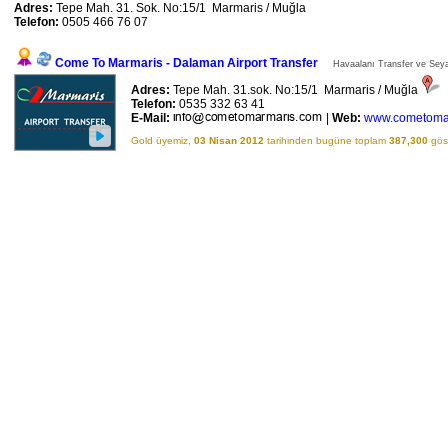
Adres:
Tepe Mah. 31. Sok. No:15/1 Marmaris / Muğla
Telefon:
0505 466 76 07
Come To Marmaris - Dalaman Airport Transfer
Havaalanı Transfer ve Seyah
Adres:
Tepe Mah. 31.sok. No:15/1 Marmaris / Muğla
Telefon:
0535 332 63 41
E-Mail:
|
Web:
www.cometoma
Gold üyemiz,
03 Nisan 2012
tarihinden bugüne toplam
387,300
göst