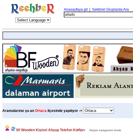
Anasayfaya git
|
Sektörel Gruplarda Ara
Aramalarınız şu an
Ortaca
ilçesinde yapılıyor ->
Bf Wooden Kişisel Ahşap Telefon Kılıfları
İletişim kategorisini listele