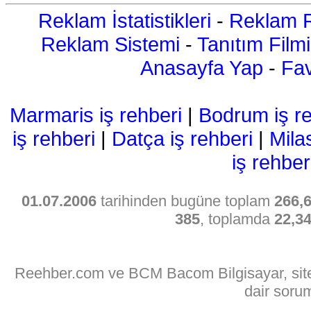
Reklam İstatistikleri
-
Reklam R
Reklam Sistemi
-
Tanıtım Filmi
Anasayfa Yap
-
Fav
Marmaris iş rehberi
|
Bodrum iş re
iş rehberi
|
Datça iş rehberi
|
Mila
iş rehber
01.07.2006
tarihinden bugüne toplam
266,
385
, toplamda
22,3
Reehber.com ve BCM Bacom Bilgisayar, sitede
dair soru