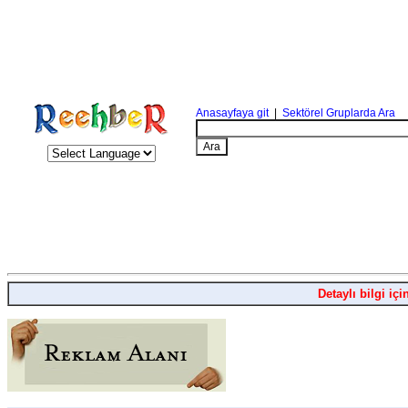
Anasayfaya git
|
Sektörel Gruplarda Ara
Detaylı bilgi içi