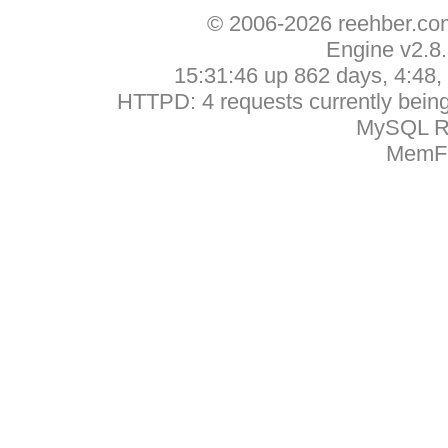
© 2006-2026 reehber.c
Engine v2.8
15:31:46 up 862 days, 4:48, 
HTTPD: 4 requests currently being 
MySQL Ru
MemFr