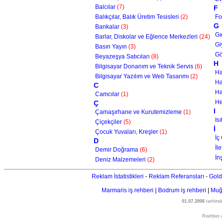
Balcılar
(7)
F
Balıkçılar, Balık Üretim Tesisleri
(2)
Fo
G
Bankalar
(3)
Gı
Barlar, Diskolar ve Eğlence Merkezleri
(24)
Gi
Basın Yayın
(3)
Gö
Beyazeşya Satıcıları
(8)
H
Bilgisayar Donanım ve Teknik Servis
(6)
Ha
Bilgisayar Yazılım ve Web Tasarımı
(2)
Ha
C
Ha
Camcılar
(1)
He
Ç
I
Çamaşırhane ve Kurutemizleme
(1)
Is
Çiçekçiler
(5)
İ
Çocuk Yuvaları, Kreşler
(1)
İç
D
İl
Demir Doğrama
(6)
İn
Deniz Malzemeleri
(2)
Reklam İstatistikleri
-
Reklam Referansları
-
Gold
Marmaris iş rehberi
|
Bodrum iş rehberi
|
Muğl
01.07.2006
tarihin
Reehber.c