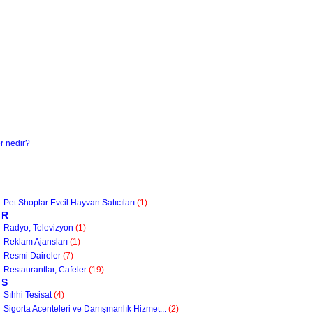
 nedir?
Pet Shoplar Evcil Hayvan Satıcıları
(1)
R
Radyo, Televizyon
(1)
Reklam Ajansları
(1)
Resmi Daireler
(7)
Restaurantlar, Cafeler
(19)
S
Sıhhi Tesisat
(4)
Sigorta Acenteleri ve Danışmanlık Hizmet...
(2)