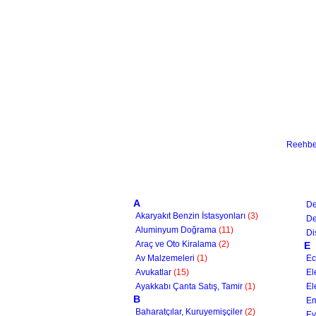
Reehber
A
De
Akaryakıt Benzin İstasyonları
(3)
De
Aluminyum Doğrama
(11)
Di
Araç ve Oto Kiralama
(2)
E
Av Malzemeleri
(1)
Ec
Avukatlar
(15)
El
Ayakkabı Çanta Satış, Tamir
(1)
El
B
Em
Baharatçılar, Kuruyemişçiler
(2)
Ev