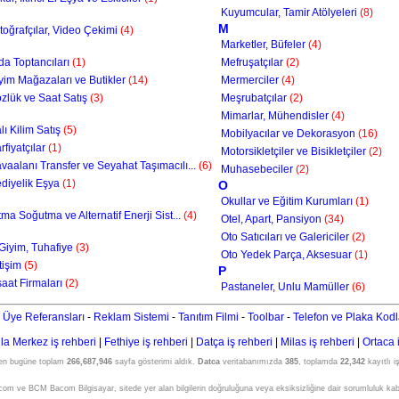
Kuyumcular, Tamir Atölyeleri
(8)
M
toğrafçılar, Video Çekimi
(4)
Marketler, Büfeler
(4)
da Toptancıları
(1)
Mefruşatçılar
(2)
yim Mağazaları ve Butikler
(14)
Mermerciler
(4)
zlük ve Saat Satış
(3)
Meşrubatçılar
(2)
Mimarlar, Mühendisler
(4)
lı Kilim Satış
(5)
Mobilyacılar ve Dekorasyon
(16)
rfiyatçılar
(1)
Motorsikletçiler ve Bisikletçiler
(2)
vaalanı Transfer ve Seyahat Taşımacılı...
(6)
Muhasebeciler
(2)
diyelik Eşya
(1)
O
Okullar ve Eğitim Kurumları
(1)
ıtma Soğutma ve Alternatif Enerji Sist...
(4)
Otel, Apart, Pansiyon
(34)
Oto Satıcıları ve Galericiler
(2)
 Giyim, Tuhafiye
(3)
Oto Yedek Parça, Aksesuar
(1)
etişim
(5)
P
şaat Firmaları
(2)
Pastaneler, Unlu Mamüller
(6)
 Üye Referansları
-
Reklam Sistemi
-
Tanıtım Filmi
-
Toolbar
-
Telefon ve Plaka Kodl
a Merkez iş rehberi
|
Fethiye iş rehberi
|
Datça iş rehberi
|
Milas iş rehberi
|
Ortaca 
den bugüne toplam
266,687,946
sayfa gösterimi aldık.
Datca
veritabanımızda
385
, toplamda
22,342
kayıtlı i
om ve BCM Bacom Bilgisayar, sitede yer alan bilgilerin doğruluğuna veya eksiksizliğine dair sorumluluk ka