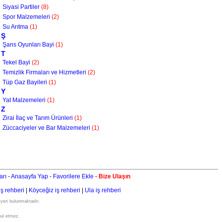
Siyasi Partiler
(8)
Spor Malzemeleri
(2)
Su Arıtma
(1)
Ş
Şans Oyunları Bayi
(1)
T
Tekel Bayi
(2)
Temizlik Firmaları ve Hizmetleri
(2)
Tüp Gaz Bayileri
(1)
Y
Yat Malzemeleri
(1)
Z
Zirai İlaç ve Tarım Ürünleri
(1)
Züccaciyeler ve Bar Malzemeleri
(1)
arı
-
Anasayfa Yap
-
Favorilere Ekle
-
Bize Ulaşın
iş rehberi
|
Köyceğiz iş rehberi
|
Ula iş rehberi
şyeri bulunmaktadır.
bul etmez.