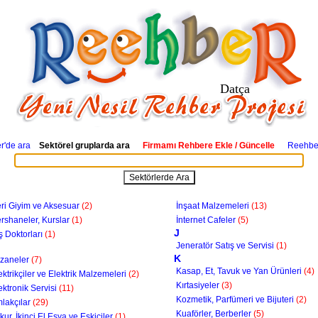
Datça
'de ara
Sektörel gruplarda ara
Firmamı Rehbere Ekle / Güncelle
Reehber
ri Giyim ve Aksesuar
(2)
İnşaat Malzemeleri
(13)
rshaneler, Kurslar
(1)
İnternet Cafeler
(5)
J
ş Doktorları
(1)
Jeneratör Satış ve Servisi
(1)
K
zaneler
(7)
Kasap, Et, Tavuk ve Yan Ürünleri
(4)
ektrikçiler ve Elektrik Malzemeleri
(2)
Kırtasiyeler
(3)
ektronik Servisi
(11)
Kozmetik, Parfümeri ve Bijuteri
(2)
lakçılar
(29)
Kuaförler, Berberler
(5)
kur, İkinci El Eşya ve Eskiciler
(1)