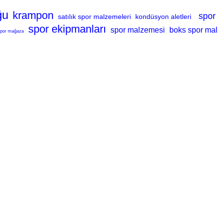
ğu
krampon
spor
satılık spor malzemeleri
kondüsyon aletleri
spor ekipmanları
spor malzemesi
boks spor mal
por mağaza