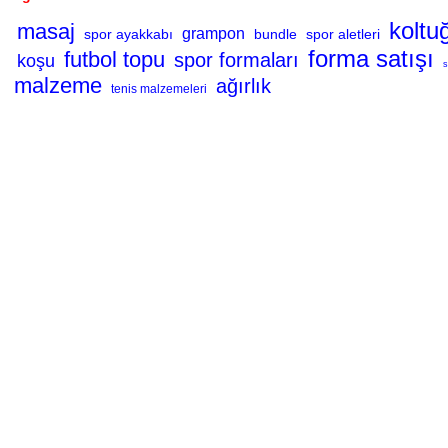
koltu
masaj
grampon
spor ayakkabı
bundle
spor aletleri
forma satışı
futbol topu
spor formaları
koşu
s
malzeme
ağırlık
tenis malzemeleri