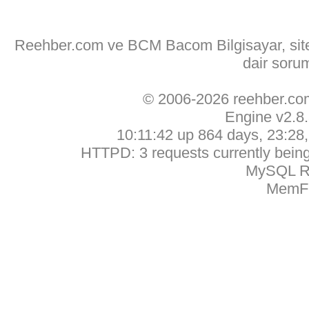
Reehber.com ve BCM Bacom Bilgisayar, sitede
dair soru
© 2006-2026 reehber.c
Engine v2.8
10:11:42 up 864 days, 23:28, 
HTTPD: 3 requests currently being 
MySQL Ru
MemFr