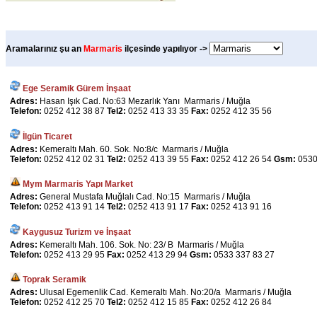
Aramalarınız şu an
Marmaris
ilçesinde yapılıyor ->
Ege Seramik Gürem İnşaat
Adres:
Hasan Işık Cad. No:63 Mezarlık Yanı Marmaris / Muğla
Telefon:
0252 412 38 87
Tel2:
0252 413 33 35
Fax:
0252 412 35 56
İlgün Ticaret
Adres:
Kemeraltı Mah. 60. Sok. No:8/c Marmaris / Muğla
Telefon:
0252 412 02 31
Tel2:
0252 413 39 55
Fax:
0252 412 26 54
Gsm:
0530
Mym Marmaris Yapı Market
Adres:
General Mustafa Muğlalı Cad. No:15 Marmaris / Muğla
Telefon:
0252 413 91 14
Tel2:
0252 413 91 17
Fax:
0252 413 91 16
Kaygusuz Turizm ve İnşaat
Adres:
Kemeraltı Mah. 106. Sok. No: 23/ B Marmaris / Muğla
Telefon:
0252 413 29 95
Fax:
0252 413 29 94
Gsm:
0533 337 83 27
Toprak Seramik
Adres:
Ulusal Egemenlik Cad. Kemeraltı Mah. No:20/a Marmaris / Muğla
Telefon:
0252 412 25 70
Tel2:
0252 412 15 85
Fax:
0252 412 26 84