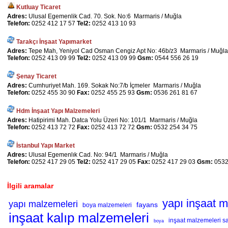
Kutluay Ticaret
Adres:
Ulusal Egemenlik Cad. 70. Sok. No:6 Marmaris / Muğla
Telefon:
0252 412 17 57
Tel2:
0252 413 10 93
Tarakçı İnşaat Yapımarket
Adres:
Tepe Mah, Yeniyol Cad Osman Cengiz Apt No: 46b/z3 Marmaris / Muğla
Telefon:
0252 413 09 99
Tel2:
0252 413 09 99
Gsm:
0544 556 26 19
Şenay Ticaret
Adres:
Cumhuriyet Mah. 169. Sokak No:7/b İçmeler Marmaris / Muğla
Telefon:
0252 455 30 90
Fax:
0252 455 25 93
Gsm:
0536 261 81 67
Hdm İnşaat Yapı Malzemeleri
Adres:
Hatipirimi Mah. Datca Yolu Üzeri No: 101/1 Marmaris / Muğla
Telefon:
0252 413 72 72
Fax:
0252 413 72 72
Gsm:
0532 254 34 75
İstanbul Yapı Market
Adres:
Ulusal Egemenlık Cad. No: 94/1 Marmaris / Muğla
Telefon:
0252 417 29 05
Tel2:
0252 417 29 05
Fax:
0252 417 29 03
Gsm:
0532
İlgili aramalar
yapı inşaat m
yapı malzemeleri
fayans
boya malzemeleri
inşaat kalıp malzemeleri
inşaat malzemeleri sa
boya