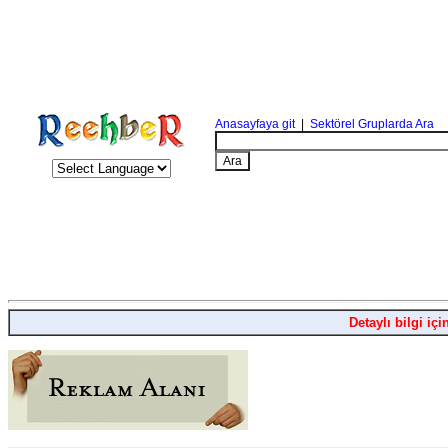
Anasayfaya git
|
Sektörel Gruplarda Ara
Detaylı bilgi içi