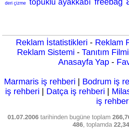
topuklu ayakkabı
freebag
deri çizme
Reklam İstatistikleri
-
Reklam R
Reklam Sistemi
-
Tanıtım Filmi
Anasayfa Yap
-
Fav
Marmaris iş rehberi
|
Bodrum iş re
iş rehberi
|
Datça iş rehberi
|
Mila
iş rehber
01.07.2006
tarihinden bugüne toplam
266,7
486
, toplamda
22,3