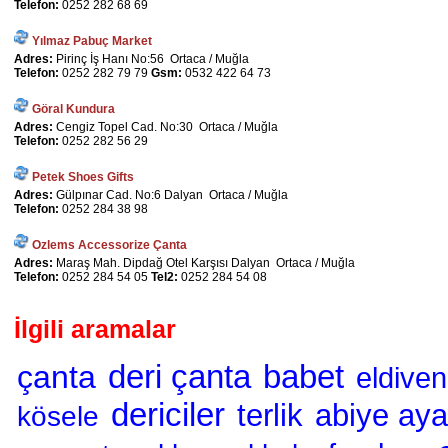
Telefon:
0252 282 68 69
Yılmaz Pabuç Market
Adres:
Pirinç İş Hanı No:56 Ortaca / Muğla
Telefon:
0252 282 79 79
Gsm:
0532 422 64 73
Göral Kundura
Adres:
Cengiz Topel Cad. No:30 Ortaca / Muğla
Telefon:
0252 282 56 29
Petek Shoes Gifts
Adres:
Gülpınar Cad. No:6 Dalyan Ortaca / Muğla
Telefon:
0252 284 38 98
Ozlems Accessorize Çanta
Adres:
Maraş Mah. Dipdağ Otel Karşısı Dalyan Ortaca / Muğla
Telefon:
0252 284 54 05
Tel2:
0252 284 54 08
İlgili aramalar
deri çanta
babet
çanta
eldiven
dericiler
terlik
abiye ay
kösele