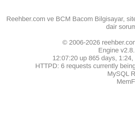
Reehber.com ve BCM Bacom Bilgisayar, sitede
dair soru
© 2006-2026 reehber.c
Engine v2.8
12:07:20 up 865 days, 1:24, 
HTTPD: 6 requests currently being 
MySQL Ru
MemFr