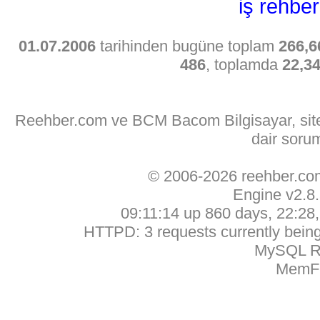
iş rehber
01.07.2006
tarihinden bugüne toplam
266,6
486
, toplamda
22,3
Reehber.com ve BCM Bacom Bilgisayar, sitede
dair soru
© 2006-2026 reehber.c
Engine v2.8
09:11:14 up 860 days, 22:28, 
HTTPD: 3 requests currently being 
MySQL Ru
MemFr