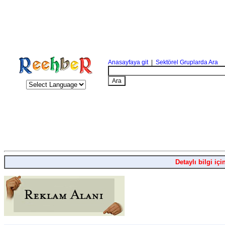
Anasayfaya git
|
Sektörel Gruplarda Ara
Detaylı bilgi içi