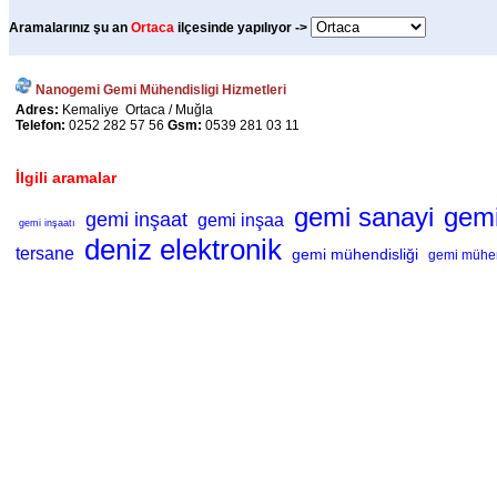
Aramalarınız şu an
Ortaca
ilçesinde yapılıyor ->
Nanogemi Gemi Mühendisligi Hizmetleri
Adres:
Kemaliye Ortaca / Muğla
Telefon:
0252 282 57 56
Gsm:
0539 281 03 11
İlgili aramalar
gemi sanayi
gemi
gemi inşaat
gemi inşaa
gemi inşaatı
deniz elektronik
tersane
gemi mühendisliği
gemi mühen