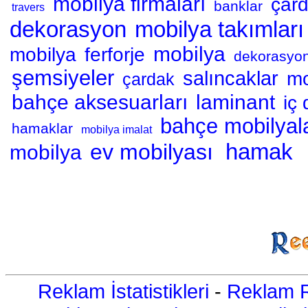
mobilya firmaları
çard
banklar
travers
dekorasyon
mobilya takımları
mobilya
mobilya
ferforje
dekorasyon 
şemsiyeler
salıncaklar
mo
çardak
bahçe aksesuarları
laminant
iç
bahçe mobilyala
hamaklar
mobilya imalat
hamak
ev mobilyası
mobilya
Reklam İstatistikleri
-
Reklam R