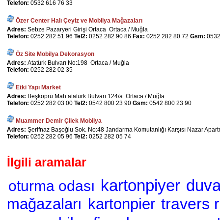
Telefon:
0532 616 76 33
Özer Center Halı Çeyiz ve Mobilya Mağazaları
Adres:
Sebze Pazaryeri Girişi Ortaca Ortaca / Muğla
Telefon:
0252 282 51 96
Tel2:
0252 282 90 86
Fax:
0252 282 80 72
Gsm:
0532
Öz Site Mobilya Dekorasyon
Adres:
Atatürk Bulvarı No:198 Ortaca / Muğla
Telefon:
0252 282 02 35
Etki Yapı Market
Adres:
Beşköprü Mah.atatürk Bulvarı 124/a Ortaca / Muğla
Telefon:
0252 282 03 00
Tel2:
0542 800 23 90
Gsm:
0542 800 23 90
Muammer Demir Çilek Mobilya
Adres:
Şerifnaz Başoğlu Sok. No:48 Jandarma Komutanlığı Karşısı Nazar Apart
Telefon:
0252 282 05 96
Tel2:
0252 282 05 74
İlgili aramalar
kartonpiyer
duva
oturma odası
travers 
mağazaları
kartonpier