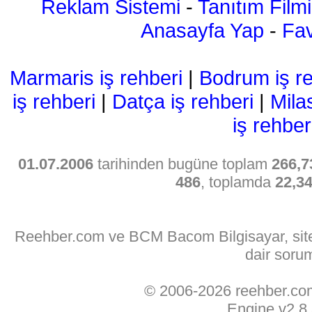
Reklam Sistemi
-
Tanıtım Filmi
Anasayfa Yap
-
Fav
Marmaris iş rehberi
|
Bodrum iş re
iş rehberi
|
Datça iş rehberi
|
Mila
iş rehber
01.07.2006
tarihinden bugüne toplam
266,7
486
, toplamda
22,3
Reehber.com ve BCM Bacom Bilgisayar, sitede
dair soru
© 2006-2026 reehber.c
Engine v2.8