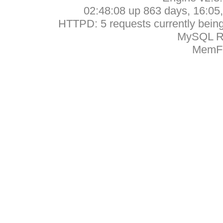
02:48:08 up 863 days, 16:05, 
HTTPD: 5 requests currently being 
MySQL Ru
MemFr