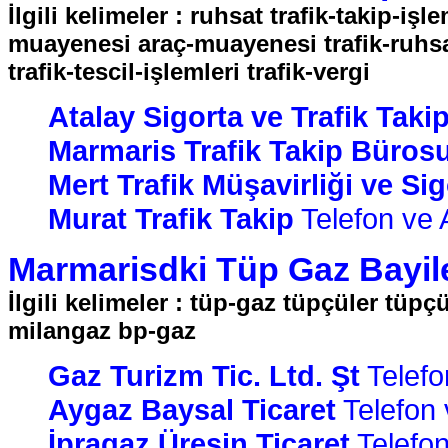
İlgili kelimeler : ruhsat trafik-takip-işl
muayenesi araç-muayenesi trafik-ruhsat r
trafik-tescil-işlemleri trafik-vergi
Atalay Sigorta ve Trafik Tak
Marmaris Trafik Takip Büros
Mert Trafik Müşavirliği ve Sig
Murat Trafik Takip
Telefon ve A
Marmarisdki Tüp Gaz Bayiler
İlgili kelimeler : tüp-gaz tüpçüler tüp
milangaz bp-gaz
Gaz Turizm Tic. Ltd. Şt
Telefon
Aygaz Baysal Ticaret
Telefon v
İpragaz Üresin Ticaret
Telefon