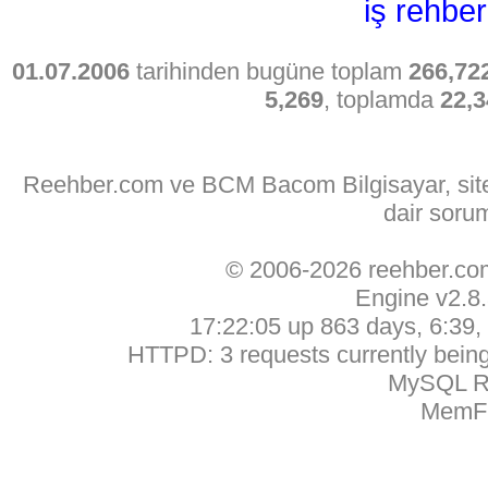
iş rehber
01.07.2006
tarihinden bugüne toplam
266,72
5,269
, toplamda
22,3
Reehber.com ve BCM Bacom Bilgisayar, sitede
dair soru
© 2006-2026 reehber.c
Engine v2.8
17:22:05 up 863 days, 6:39, 
HTTPD: 3 requests currently being 
MySQL Ru
MemFr