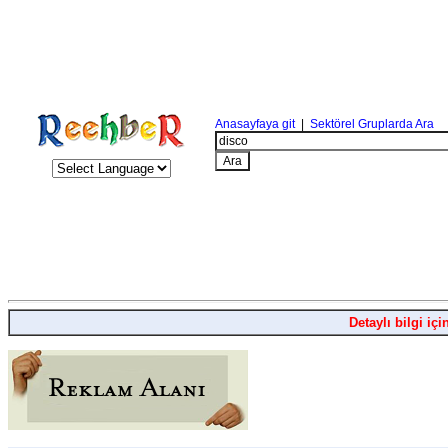
Anasayfaya git
|
Sektörel Gruplarda Ara
Detaylı bilgi içi