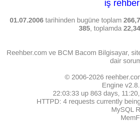
iş rehber
01.07.2006
tarihinden bugüne toplam
266,
385
, toplamda
22,3
Reehber.com ve BCM Bacom Bilgisayar, sitede
dair soru
© 2006-2026 reehber.c
Engine v2.8
22:03:33 up 863 days, 11:20, 
HTTPD: 4 requests currently being 
MySQL Ru
MemFr