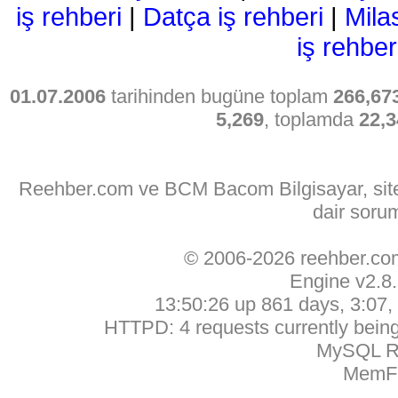
iş rehberi
|
Datça iş rehberi
|
Mila
iş rehber
01.07.2006
tarihinden bugüne toplam
266,67
5,269
, toplamda
22,3
Reehber.com ve BCM Bacom Bilgisayar, sitede
dair soru
© 2006-2026 reehber.c
Engine v2.8
13:50:26 up 861 days, 3:07, 
HTTPD: 4 requests currently being 
MySQL Ru
MemFr