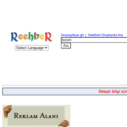
Anasayfaya git
|
Sektörel Gruplarda Ara
Detaylı bilgi içi