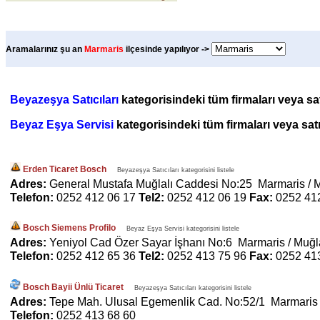
Aramalarınız şu an
Marmaris
ilçesinde yapılıyor ->
Beyazeşya Satıcıları
kategorisindeki tüm firmaları veya satı
Beyaz Eşya Servisi
kategorisindeki tüm firmaları veya satı
Erden Ticaret Bosch
Beyazeşya Satıcıları kategorisini listele
Adres:
General Mustafa Muğlalı Caddesi No:25 Marmaris / 
Telefon:
0252 412 06 17
Tel2:
0252 412 06 19
Fax:
0252 41
Bosch Siemens Profilo
Beyaz Eşya Servisi kategorisini listele
Adres:
Yeniyol Cad Özer Sayar İşhanı No:6 Marmaris / Muğl
Telefon:
0252 412 65 36
Tel2:
0252 413 75 96
Fax:
0252 41
Bosch Bayii Ünlü Ticaret
Beyazeşya Satıcıları kategorisini listele
Adres:
Tepe Mah. Ulusal Egemenlik Cad. No:52/1 Marmaris 
Telefon:
0252 413 68 60