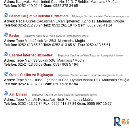
Adres:
Karşıyaka Mah. İnönü Cad. No: 12 D: 7 Beldibi Marmaris / Muğla
Telefon:
0252 419 02 47
Gsm:
0532 375 34 65
Bernet Bilişim ve İletişim Hizmetleri
Bilgisayar Yazılım ve Web Tasarımı kategorisini 
Adres:
Recai Güreli Cad.osman Ercan İşmerkezi K2.no.11 Marmaris / Muğla
Telefon:
0252 212 28 24
Tel2:
0532 261 19 45
Gsm:
0532 590 41 14
Bydor
Bilgisayar Yazılım ve Web Tasarımı kategorisini listele
Adres:
Tepe Mah.42.sok No:35/3 Marmaris / Muğla
Telefon:
0252 413 65 60
Tel2:
0252 413 65 61
Fax:
0252 413 65 61
Esernet İnternet Hizmetleri
Bilgisayar Yazılım ve Web Tasarımı kategorisini listele
Adres:
Tepe Mah. 33 Sokak 53/c Marmaris / Muğla
Telefon:
0252 413 66 63
Gsm:
0537 968 57 94
Öznet Yazilim ve Bilgisayar
Bilgisayar Yazılım ve Web Tasarımı kategorisini listele
Adres:
Tepe Mah. Ulusal Eğemenlik Cad. Uysaler İşhanı 1/37 Marmaris / Muğl
Telefon:
0252 417 37 87
Gsm:
0507 928 82 84
Artı Bilişim
Bilgisayar Yazılım ve Web Tasarımı kategorisini listele
Adres:
Tepe Mah. Ali Poyraz Apt. No:6 Marmaris / Muğla
Telefon:
0252 413 27 84
Fax:
0252 413 27 84
Gsm:
0555 997 16 77