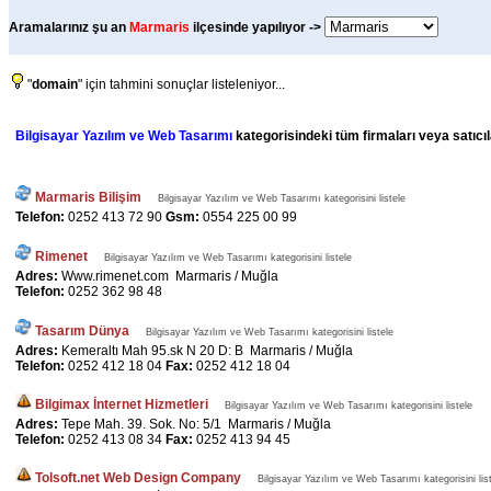
Aramalarınız şu an
Marmaris
ilçesinde yapılıyor ->
"
domain
" için tahmini sonuçlar listeleniyor...
Bilgisayar Yazılım ve Web Tasarımı
kategorisindeki tüm firmaları veya satıcıl
Marmaris Bilişim
Bilgisayar Yazılım ve Web Tasarımı kategorisini listele
Telefon:
0252 413 72 90
Gsm:
0554 225 00 99
Rimenet
Bilgisayar Yazılım ve Web Tasarımı kategorisini listele
Adres:
Www.rimenet.com Marmaris / Muğla
Telefon:
0252 362 98 48
Tasarım Dünya
Bilgisayar Yazılım ve Web Tasarımı kategorisini listele
Adres:
Kemeraltı Mah 95.sk N 20 D: B Marmaris / Muğla
Telefon:
0252 412 18 04
Fax:
0252 412 18 04
Bilgimax İnternet Hizmetleri
Bilgisayar Yazılım ve Web Tasarımı kategorisini listele
Adres:
Tepe Mah. 39. Sok. No: 5/1 Marmaris / Muğla
Telefon:
0252 413 08 34
Fax:
0252 413 94 45
Tolsoft.net Web Design Company
Bilgisayar Yazılım ve Web Tasarımı kategorisini lis