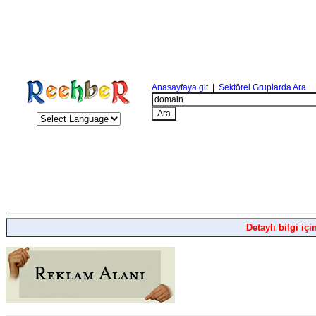
Anasayfaya git
|
Sektörel Gruplarda Ara
Detaylı bilgi içi