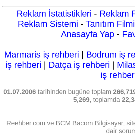
Reklam İstatistikleri
-
Reklam R
Reklam Sistemi
-
Tanıtım Filmi
Anasayfa Yap
-
Fav
Marmaris iş rehberi
|
Bodrum iş re
iş rehberi
|
Datça iş rehberi
|
Mila
iş rehber
01.07.2006
tarihinden bugüne toplam
266,71
5,269
, toplamda
22,3
Reehber.com ve BCM Bacom Bilgisayar, sitede
dair soru