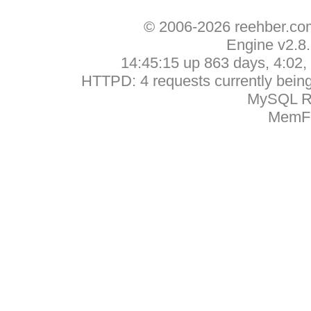
© 2006-2026 reehber.c
Engine v2.8
14:45:15 up 863 days, 4:02, 
HTTPD: 4 requests currently being 
MySQL Ru
MemFr