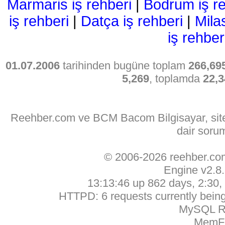
Marmaris iş rehberi
|
Bodrum iş re
iş rehberi
|
Datça iş rehberi
|
Mila
iş rehber
01.07.2006
tarihinden bugüne toplam
266,69
5,269
, toplamda
22,3
Reehber.com ve BCM Bacom Bilgisayar, sitede
dair soru
© 2006-2026 reehber.c
Engine v2.8
13:13:46 up 862 days, 2:30, 
HTTPD: 6 requests currently being 
MySQL Ru
MemFr