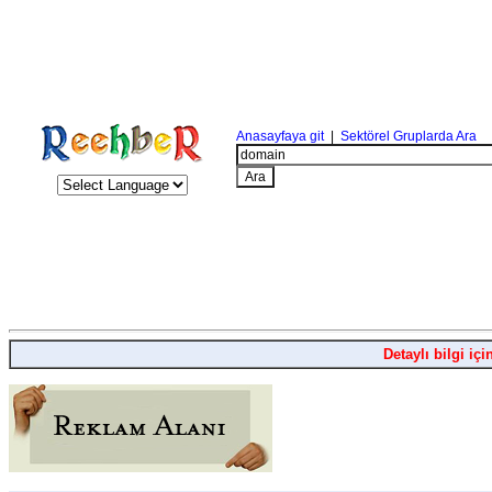
Anasayfaya git
|
Sektörel Gruplarda Ara
Detaylı bilgi içi