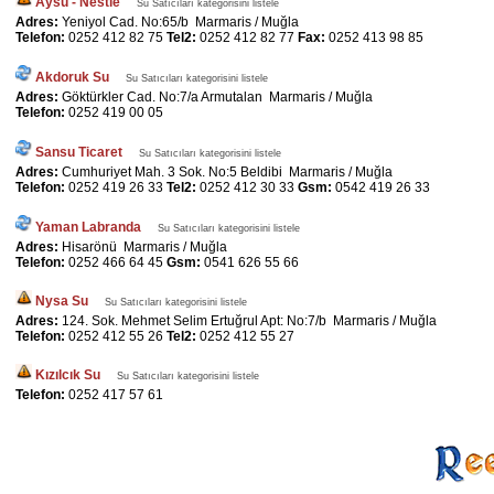
Aysu - Nestle
Su Satıcıları kategorisini listele
Adres:
Yeniyol Cad. No:65/b Marmaris / Muğla
Telefon:
0252 412 82 75
Tel2:
0252 412 82 77
Fax:
0252 413 98 85
Akdoruk Su
Su Satıcıları kategorisini listele
Adres:
Göktürkler Cad. No:7/a Armutalan Marmaris / Muğla
Telefon:
0252 419 00 05
Sansu Ticaret
Su Satıcıları kategorisini listele
Adres:
Cumhuriyet Mah. 3 Sok. No:5 Beldibi Marmaris / Muğla
Telefon:
0252 419 26 33
Tel2:
0252 412 30 33
Gsm:
0542 419 26 33
Yaman Labranda
Su Satıcıları kategorisini listele
Adres:
Hisarönü Marmaris / Muğla
Telefon:
0252 466 64 45
Gsm:
0541 626 55 66
Nysa Su
Su Satıcıları kategorisini listele
Adres:
124. Sok. Mehmet Selim Ertuğrul Apt: No:7/b Marmaris / Muğla
Telefon:
0252 412 55 26
Tel2:
0252 412 55 27
Kızılcık Su
Su Satıcıları kategorisini listele
Telefon:
0252 417 57 61