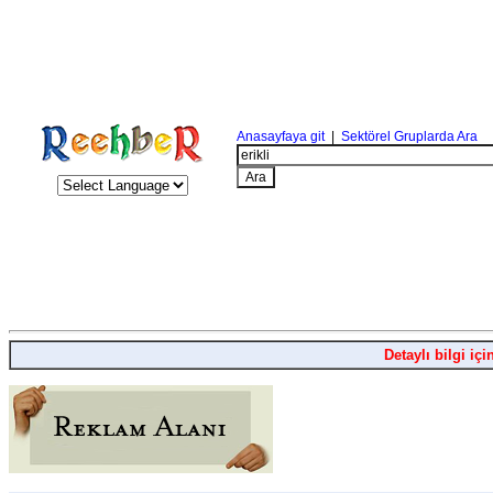
Anasayfaya git
|
Sektörel Gruplarda Ara
Detaylı bilgi içi