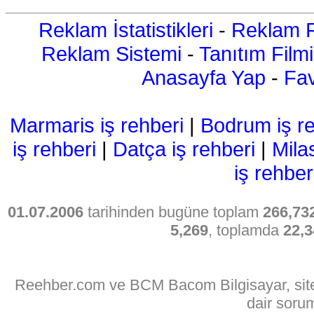
Reklam İstatistikleri
-
Reklam R
Reklam Sistemi
-
Tanıtım Filmi
Anasayfa Yap
-
Fav
Marmaris iş rehberi
|
Bodrum iş re
iş rehberi
|
Datça iş rehberi
|
Mila
iş rehber
01.07.2006
tarihinden bugüne toplam
266,73
5,269
, toplamda
22,3
Reehber.com ve BCM Bacom Bilgisayar, sitede
dair soru