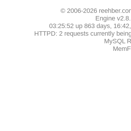
© 2006-2026 reehber.c
Engine v2.8
03:25:52 up 863 days, 16:42, 
HTTPD: 2 requests currently being 
MySQL Ru
MemFr