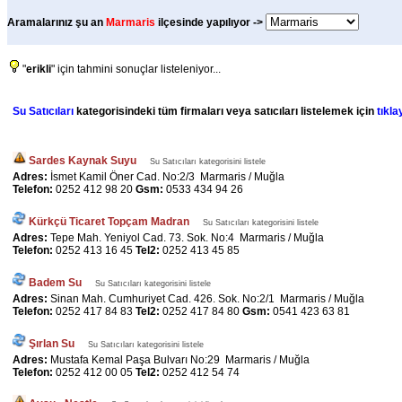
Aramalarınız şu an
Marmaris
ilçesinde yapılıyor ->
"
erikli
" için tahmini sonuçlar listeleniyor...
Su Satıcıları
kategorisindeki tüm firmaları veya satıcıları listelemek için
tıkla
Sardes Kaynak Suyu
Su Satıcıları kategorisini listele
Adres:
İsmet Kamil Öner Cad. No:2/3 Marmaris / Muğla
Telefon:
0252 412 98 20
Gsm:
0533 434 94 26
Kürkçü Ticaret Topçam Madran
Su Satıcıları kategorisini listele
Adres:
Tepe Mah. Yeniyol Cad. 73. Sok. No:4 Marmaris / Muğla
Telefon:
0252 413 16 45
Tel2:
0252 413 45 85
Badem Su
Su Satıcıları kategorisini listele
Adres:
Sinan Mah. Cumhuriyet Cad. 426. Sok. No:2/1 Marmaris / Muğla
Telefon:
0252 417 84 83
Tel2:
0252 417 84 80
Gsm:
0541 423 63 81
Şırlan Su
Su Satıcıları kategorisini listele
Adres:
Mustafa Kemal Paşa Bulvarı No:29 Marmaris / Muğla
Telefon:
0252 412 00 05
Tel2:
0252 412 54 74