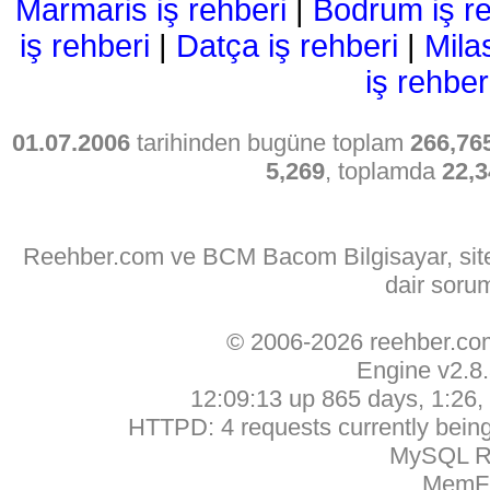
Marmaris iş rehberi
|
Bodrum iş re
iş rehberi
|
Datça iş rehberi
|
Mila
iş rehber
01.07.2006
tarihinden bugüne toplam
266,76
5,269
, toplamda
22,3
Reehber.com ve BCM Bacom Bilgisayar, sitede
dair soru
© 2006-2026 reehber.c
Engine v2.8
12:09:13 up 865 days, 1:26, 
HTTPD: 4 requests currently being 
MySQL Ru
MemFr