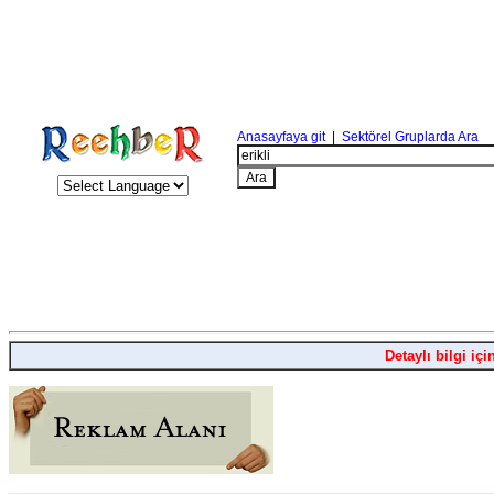
Anasayfaya git
|
Sektörel Gruplarda Ara
Detaylı bilgi içi