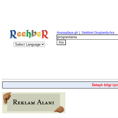
Anasayfaya git
|
Sektörel Gruplarda Ara
Detaylı bilgi içi