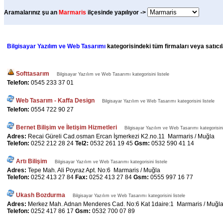
Aramalarınız şu an
Marmaris
ilçesinde yapılıyor ->
Bilgisayar Yazılım ve Web Tasarımı
kategorisindeki tüm firmaları veya satıcıl
Softtasarım
Bilgisayar Yazılım ve Web Tasarımı kategorisini listele
Telefon:
0545 233 37 01
Web Tasarım - Kaffa Design
Bilgisayar Yazılım ve Web Tasarımı kategorisini listele
Telefon:
0554 722 90 27
Bernet Bilişim ve İletişim Hizmetleri
Bilgisayar Yazılım ve Web Tasarımı kategorisini 
Adres:
Recai Güreli Cad.osman Ercan İşmerkezi K2.no.11 Marmaris / Muğla
Telefon:
0252 212 28 24
Tel2:
0532 261 19 45
Gsm:
0532 590 41 14
Artı Bilişim
Bilgisayar Yazılım ve Web Tasarımı kategorisini listele
Adres:
Tepe Mah. Ali Poyraz Apt. No:6 Marmaris / Muğla
Telefon:
0252 413 27 84
Fax:
0252 413 27 84
Gsm:
0555 997 16 77
Ukash Bozdurma
Bilgisayar Yazılım ve Web Tasarımı kategorisini listele
Adres:
Merkez Mah. Adnan Menderes Cad. No:6 Kat 1daire:1 Marmaris / Muğl
Telefon:
0252 417 86 17
Gsm:
0532 700 07 89