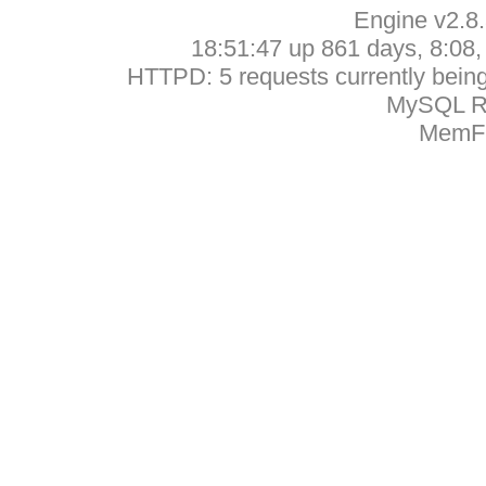
Engine v2.8
18:51:47 up 861 days, 8:08, 
HTTPD: 5 requests currently being 
MySQL Ru
MemFr