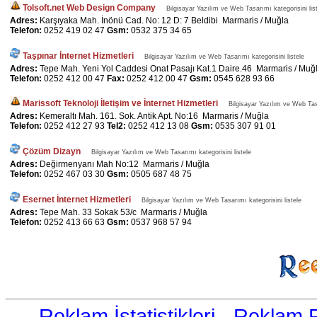
Tolsoft.net Web Design Company
Bilgisayar Yazılım ve Web Tasarımı kategorisini lis
Adres:
Karşıyaka Mah. İnönü Cad. No: 12 D: 7 Beldibi Marmaris / Muğla
Telefon:
0252 419 02 47
Gsm:
0532 375 34 65
Taşpınar İnternet Hizmetleri
Bilgisayar Yazılım ve Web Tasarımı kategorisini listele
Adres:
Tepe Mah. Yeni Yol Caddesi Onat Pasajı Kat.1 Daire.46 Marmaris / Muğ
Telefon:
0252 412 00 47
Fax:
0252 412 00 47
Gsm:
0545 628 93 66
Marissoft Teknoloji İletişim ve İnternet Hizmetleri
Bilgisayar Yazılım ve Web Tasa
Adres:
Kemeraltı Mah. 161. Sok. Antik Apt. No:16 Marmaris / Muğla
Telefon:
0252 412 27 93
Tel2:
0252 412 13 08
Gsm:
0535 307 91 01
Çözüm Dizayn
Bilgisayar Yazılım ve Web Tasarımı kategorisini listele
Adres:
Değirmenyanı Mah No:12 Marmaris / Muğla
Telefon:
0252 467 03 30
Gsm:
0505 687 48 75
Esernet İnternet Hizmetleri
Bilgisayar Yazılım ve Web Tasarımı kategorisini listele
Adres:
Tepe Mah. 33 Sokak 53/c Marmaris / Muğla
Telefon:
0252 413 66 63
Gsm:
0537 968 57 94
Reklam İstatistikleri
-
Reklam R