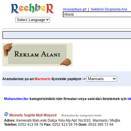
Anasayfaya git
|
Sektörel Gruplarda Ara
Aramalarınız şu an
Marmaris
ilçesinde yapılıyor ->
Muhasebeciler
kategorisindeki tüm firmaları veya satıcıları listelemek için
tı
Mustafa Sugölü Mali Müşavir
Muhasebeciler kategorisini listele
Adres:
Kemeraltı Mah.eski Datça Yolu Alp Apt. No:63/1 Marmaris / Muğla
Telefon:
0252 413 59 78
Fax:
0252 413 59 78
Gsm:
0533 395 72 94