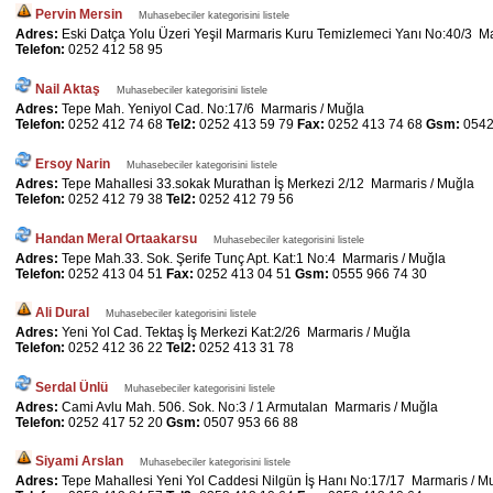
Pervin Mersin
Muhasebeciler kategorisini listele
Adres:
Eski Datça Yolu Üzeri Yeşil Marmaris Kuru Temizlemeci Yanı No:40/3 M
Telefon:
0252 412 58 95
Nail Aktaş
Muhasebeciler kategorisini listele
Adres:
Tepe Mah. Yeniyol Cad. No:17/6 Marmaris / Muğla
Telefon:
0252 412 74 68
Tel2:
0252 413 59 79
Fax:
0252 413 74 68
Gsm:
0542
Ersoy Narin
Muhasebeciler kategorisini listele
Adres:
Tepe Mahallesi 33.sokak Murathan İş Merkezi 2/12 Marmaris / Muğla
Telefon:
0252 412 79 38
Tel2:
0252 412 79 56
Handan Meral Ortaakarsu
Muhasebeciler kategorisini listele
Adres:
Tepe Mah.33. Sok. Şerife Tunç Apt. Kat:1 No:4 Marmaris / Muğla
Telefon:
0252 413 04 51
Fax:
0252 413 04 51
Gsm:
0555 966 74 30
Ali Dural
Muhasebeciler kategorisini listele
Adres:
Yeni Yol Cad. Tektaş İş Merkezi Kat:2/26 Marmaris / Muğla
Telefon:
0252 412 36 22
Tel2:
0252 413 31 78
Serdal Ünlü
Muhasebeciler kategorisini listele
Adres:
Cami Avlu Mah. 506. Sok. No:3 / 1 Armutalan Marmaris / Muğla
Telefon:
0252 417 52 20
Gsm:
0507 953 66 88
Siyami Arslan
Muhasebeciler kategorisini listele
Adres:
Tepe Mahallesi Yeni Yol Caddesi Nilgün İş Hanı No:17/17 Marmaris / M