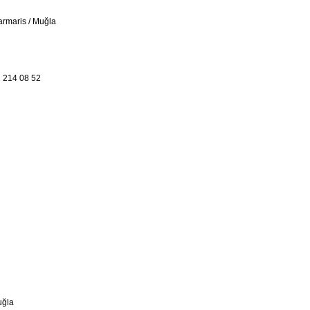
armaris / Muğla
 214 08 52
uğla