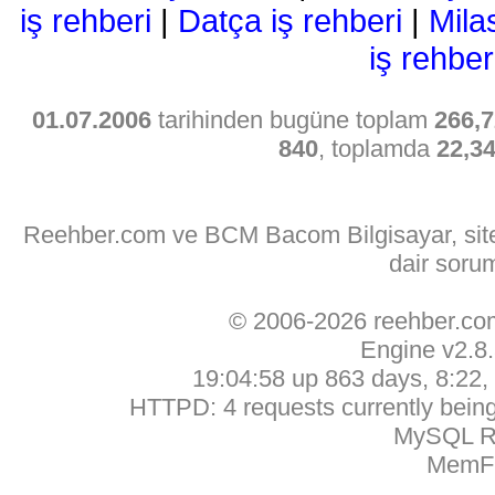
iş rehberi
|
Datça iş rehberi
|
Mila
iş rehber
01.07.2006
tarihinden bugüne toplam
266,7
840
, toplamda
22,3
Reehber.com ve BCM Bacom Bilgisayar, sitede
dair soru
© 2006-2026 reehber.c
Engine v2.8
19:04:58 up 863 days, 8:22, 
HTTPD: 4 requests currently being 
MySQL Ru
MemFr