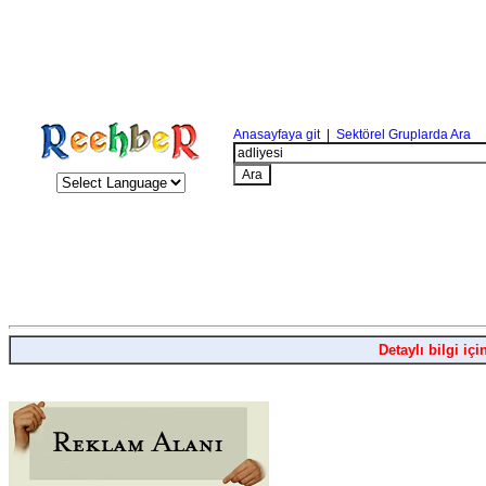
Anasayfaya git
|
Sektörel Gruplarda Ara
Detaylı bilgi içi