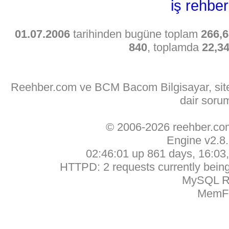
iş rehber
01.07.2006
tarihinden bugüne toplam
266,6
840
, toplamda
22,3
Reehber.com ve BCM Bacom Bilgisayar, sitede
dair soru
© 2006-2026 reehber.c
Engine v2.8
02:46:01 up 861 days, 16:03, 
HTTPD: 2 requests currently being 
MySQL Ru
MemFr