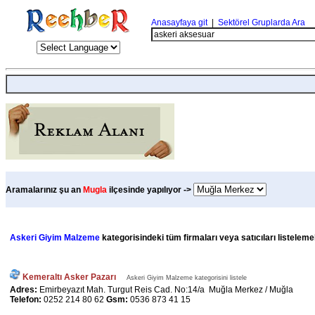
Anasayfaya git
|
Sektörel Gruplarda Ara
Aramalarınız şu an
Mugla
ilçesinde yapılıyor ->
Askeri Giyim Malzeme
kategorisindeki tüm firmaları veya satıcıları listeleme
Kemeraltı Asker Pazarı
Askeri Giyim Malzeme kategorisini listele
Adres:
Emirbeyazıt Mah. Turgut Reis Cad. No:14/a Muğla Merkez / Muğla
Telefon:
0252 214 80 62
Gsm:
0536 873 41 15