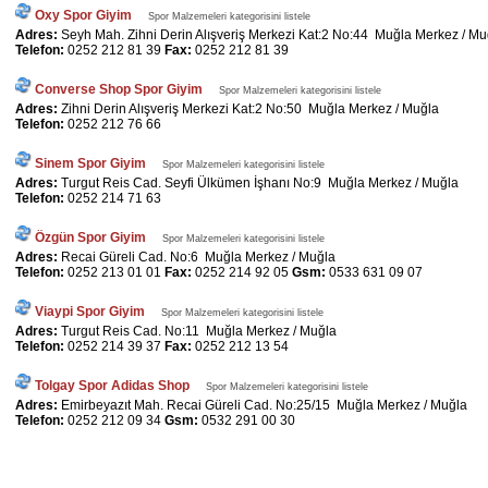
Oxy Spor Giyim
Spor Malzemeleri kategorisini listele
Adres:
Seyh Mah. Zihni Derin Alışveriş Merkezi Kat:2 No:44 Muğla Merkez / Mu
Telefon:
0252 212 81 39
Fax:
0252 212 81 39
Converse Shop Spor Giyim
Spor Malzemeleri kategorisini listele
Adres:
Zihni Derin Alışveriş Merkezi Kat:2 No:50 Muğla Merkez / Muğla
Telefon:
0252 212 76 66
Sinem Spor Giyim
Spor Malzemeleri kategorisini listele
Adres:
Turgut Reis Cad. Seyfi Ülkümen İşhanı No:9 Muğla Merkez / Muğla
Telefon:
0252 214 71 63
Özgün Spor Giyim
Spor Malzemeleri kategorisini listele
Adres:
Recai Güreli Cad. No:6 Muğla Merkez / Muğla
Telefon:
0252 213 01 01
Fax:
0252 214 92 05
Gsm:
0533 631 09 07
Viaypi Spor Giyim
Spor Malzemeleri kategorisini listele
Adres:
Turgut Reis Cad. No:11 Muğla Merkez / Muğla
Telefon:
0252 214 39 37
Fax:
0252 212 13 54
Tolgay Spor Adidas Shop
Spor Malzemeleri kategorisini listele
Adres:
Emirbeyazıt Mah. Recai Güreli Cad. No:25/15 Muğla Merkez / Muğla
Telefon:
0252 212 09 34
Gsm:
0532 291 00 30