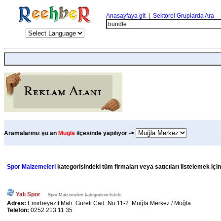
Anasayfaya git
|
Sektörel Gruplarda Ara
Aramalarınız şu an
Mugla
ilçesinde yapılıyor ->
Spor Malzemeleri
kategorisindeki tüm firmaları veya satıcıları listelemek içi
Yalı Spor
Spor Malzemeleri kategorisini listele
Adres:
Emirbeyazıt Mah. Güreli Cad. No:11-2 Muğla Merkez / Muğla
Telefon:
0252 213 11 35