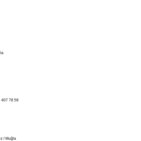
ğla
 407 78 58
z / Muğla