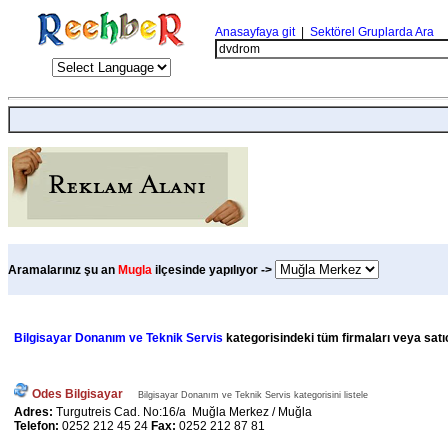
Anasayfaya git
|
Sektörel Gruplarda Ara
Aramalarınız şu an
Mugla
ilçesinde yapılıyor ->
Bilgisayar Donanım ve Teknik Servis
kategorisindeki tüm firmaları veya satıc
Odes Bilgisayar
Bilgisayar Donanım ve Teknik Servis kategorisini listele
Adres:
Turgutreis Cad. No:16/a Muğla Merkez / Muğla
Telefon:
0252 212 45 24
Fax:
0252 212 87 81