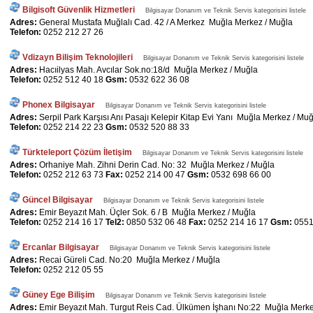
Bilgisoft Güvenlik Hizmetleri
Bilgisayar Donanım ve Teknik Servis kategorisini listele
Adres:
General Mustafa Muğlalı Cad. 42 / A Merkez Muğla Merkez / Muğla
Telefon:
0252 212 27 26
Vdizayn Bilişim Teknolojileri
Bilgisayar Donanım ve Teknik Servis kategorisini listele
Adres:
Hacıilyas Mah. Avcılar Sok.no:18/d Muğla Merkez / Muğla
Telefon:
0252 512 40 18
Gsm:
0532 622 36 08
Phonex Bilgisayar
Bilgisayar Donanım ve Teknik Servis kategorisini listele
Adres:
Serpil Park Karşısı Anı Pasajı Kelepir Kitap Evi Yanı Muğla Merkez / Mu
Telefon:
0252 214 22 23
Gsm:
0532 520 88 33
Türkteleport Çözüm İletişim
Bilgisayar Donanım ve Teknik Servis kategorisini listele
Adres:
Orhaniye Mah. Zihni Derin Cad. No: 32 Muğla Merkez / Muğla
Telefon:
0252 212 63 73
Fax:
0252 214 00 47
Gsm:
0532 698 66 00
Güncel Bilgisayar
Bilgisayar Donanım ve Teknik Servis kategorisini listele
Adres:
Emir Beyazıt Mah. Üçler Sok. 6 / B Muğla Merkez / Muğla
Telefon:
0252 214 16 17
Tel2:
0850 532 06 48
Fax:
0252 214 16 17
Gsm:
0551
Ercanlar Bilgisayar
Bilgisayar Donanım ve Teknik Servis kategorisini listele
Adres:
Recai Güreli Cad. No:20 Muğla Merkez / Muğla
Telefon:
0252 212 05 55
Güney Ege Bilişim
Bilgisayar Donanım ve Teknik Servis kategorisini listele
Adres:
Emir Beyazıt Mah. Turgut Reis Cad. Ülkümen İşhanı No:22 Muğla Merke