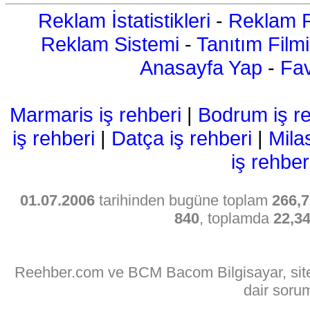
Reklam İstatistikleri
-
Reklam R
Reklam Sistemi
-
Tanıtım Filmi
Anasayfa Yap
-
Fav
Marmaris iş rehberi
|
Bodrum iş re
iş rehberi
|
Datça iş rehberi
|
Mila
iş rehber
01.07.2006
tarihinden bugüne toplam
266,7
840
, toplamda
22,3
Reehber.com ve BCM Bacom Bilgisayar, sitede
dair soru