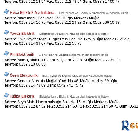
Telefon:
0252 212 14 94
Fax:
0252 212 73 94
Gsm:
0538 317 00 77
Hoca Elektrik Aydınlatma
Elektrikçiler ve Elektrik Malzemeleri kategorisini listele
Adres:
İsmet İnönü Cad. No:98/ A Muğla Merkez / Muğla
Telefon:
0252 214 16 75
Fax:
0252 212 29 92
Gsm:
0532 386 50 39
Yavuz Elektrik
Elektrikçiler ve Elektrik Malzemeleri kategorisini listele
Adres:
Emir Bayazıt Mah. Turgut Reis Cad. No:12/a Muğla Merkez / Muğla
Telefon:
0252 214 39 07
Fax:
0252 212 55 73
Pin Elektronik
Elektrikçiler ve Elektrik Malzemeleri kategorisini listele
Adres:
İsmet Çatak Cad. Canıtez İşhanı No:18 Muğla Merkez / Muğla
Telefon:
0252 213 00 85
Özen Elektronik
Elektrikçiler ve Elektrik Malzemeleri kategorisini listele
Adres:
General Mustafa Muğlalı Cad. No:46 Muğla Merkez / Muğla
Telefon:
0252 214 73 09
Gsm:
0542 741 75 72
Tuğba Elektrik
Elektrikçiler ve Elektrik Malzemeleri kategorisini listele
Adres:
Seyh Mah. Hacımemişağa Sok. No:15 Muğla Merkez / Muğla
Telefon:
0252 212 87 32
Tel2:
0252 214 50 71
Fax:
0252 214 50 71
Gsm:
0532