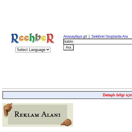
Anasayfaya git
|
Sektörel Gruplarda Ara
Detaylı bilgi içi