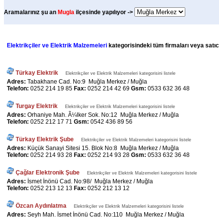
Aramalarınız şu an
Mugla
ilçesinde yapılıyor ->
Elektrikçiler ve Elektrik Malzemeleri
kategorisindeki tüm firmaları veya satıcı
Türkay Elektrik
Elektrikçiler ve Elektrik Malzemeleri kategorisini listele
Adres:
Tabakhane Cad. No:9 Muğla Merkez / Muğla
Telefon:
0252 214 19 85
Fax:
0252 214 42 69
Gsm:
0533 632 36 48
Turgay Elektrik
Elektrikçiler ve Elektrik Malzemeleri kategorisini listele
Adres:
Orhaniye Mah. Ã¼lker Sok. No:12 Muğla Merkez / Muğla
Telefon:
0252 212 17 71
Gsm:
0542 436 89 56
Türkay Elektrik Şube
Elektrikçiler ve Elektrik Malzemeleri kategorisini listele
Adres:
Küçük Sanayi Sitesi 15. Blok No:8 Muğla Merkez / Muğla
Telefon:
0252 214 93 28
Fax:
0252 214 93 28
Gsm:
0533 632 36 48
Çağlar Elektronik Şube
Elektrikçiler ve Elektrik Malzemeleri kategorisini listele
Adres:
İsmet İnönü Cad. No:98/ Muğla Merkez / Muğla
Telefon:
0252 213 12 13
Fax:
0252 212 13 12
Özcan Aydınlatma
Elektrikçiler ve Elektrik Malzemeleri kategorisini listele
Adres:
Seyh Mah. İsmet İnönü Cad. No:110 Muğla Merkez / Muğla