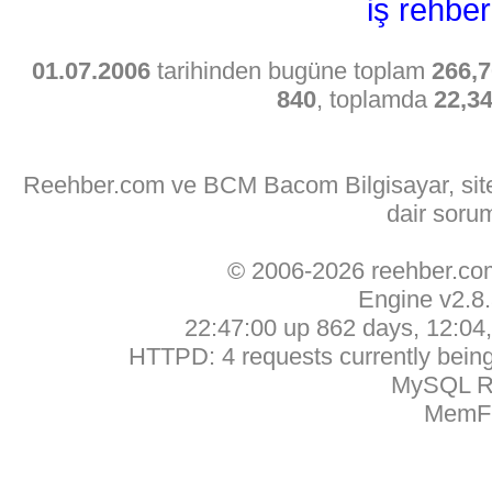
iş rehber
01.07.2006
tarihinden bugüne toplam
266,7
840
, toplamda
22,3
Reehber.com ve BCM Bacom Bilgisayar, sitede
dair soru
© 2006-2026 reehber.c
Engine v2.8
22:47:00 up 862 days, 12:04, 
HTTPD: 4 requests currently being 
MySQL Ru
MemFr