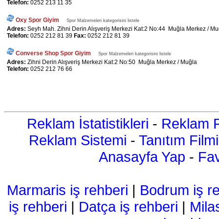
Telefon:
0252 213 11 35
Oxy Spor Giyim
Spor Malzemeleri kategorisini listele
Adres:
Seyh Mah. Zihni Derin Alışveriş Merkezi Kat:2 No:44 Muğla Merkez / Mu
Telefon:
0252 212 81 39
Fax:
0252 212 81 39
Converse Shop Spor Giyim
Spor Malzemeleri kategorisini listele
Adres:
Zihni Derin Alışveriş Merkezi Kat:2 No:50 Muğla Merkez / Muğla
Telefon:
0252 212 76 66
Reklam İstatistikleri
-
Reklam R
Reklam Sistemi
-
Tanıtım Filmi
Anasayfa Yap
-
Fav
Marmaris iş rehberi
|
Bodrum iş re
iş rehberi
|
Datça iş rehberi
|
Mila