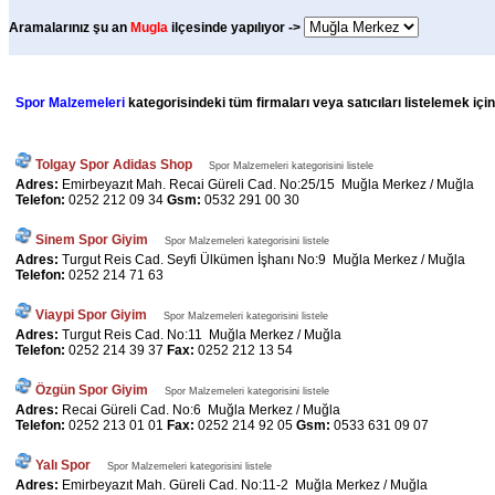
Aramalarınız şu an
Mugla
ilçesinde yapılıyor ->
Spor Malzemeleri
kategorisindeki tüm firmaları veya satıcıları listelemek içi
Tolgay Spor Adidas Shop
Spor Malzemeleri kategorisini listele
Adres:
Emirbeyazıt Mah. Recai Güreli Cad. No:25/15 Muğla Merkez / Muğla
Telefon:
0252 212 09 34
Gsm:
0532 291 00 30
Sinem Spor Giyim
Spor Malzemeleri kategorisini listele
Adres:
Turgut Reis Cad. Seyfi Ülkümen İşhanı No:9 Muğla Merkez / Muğla
Telefon:
0252 214 71 63
Viaypi Spor Giyim
Spor Malzemeleri kategorisini listele
Adres:
Turgut Reis Cad. No:11 Muğla Merkez / Muğla
Telefon:
0252 214 39 37
Fax:
0252 212 13 54
Özgün Spor Giyim
Spor Malzemeleri kategorisini listele
Adres:
Recai Güreli Cad. No:6 Muğla Merkez / Muğla
Telefon:
0252 213 01 01
Fax:
0252 214 92 05
Gsm:
0533 631 09 07
Yalı Spor
Spor Malzemeleri kategorisini listele
Adres:
Emirbeyazıt Mah. Güreli Cad. No:11-2 Muğla Merkez / Muğla