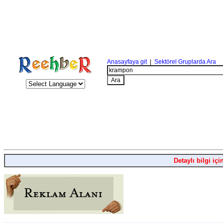
Anasayfaya git
|
Sektörel Gruplarda Ara
Detaylı bilgi içi