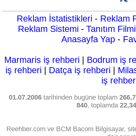
Reklam İstatistikleri
-
Reklam R
Reklam Sistemi
-
Tanıtım Filmi
Anasayfa Yap
-
Fav
Marmaris iş rehberi
|
Bodrum iş re
iş rehberi
|
Datça iş rehberi
|
Mila
iş rehber
01.07.2006
tarihinden bugüne toplam
266,7
840
, toplamda
22,3
Reehber.com ve BCM Bacom Bilgisayar, sitede