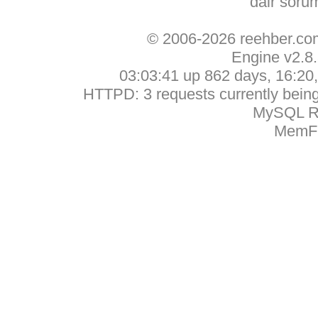
dair soru
© 2006-2026 reehber.c
Engine v2.8
03:03:41 up 862 days, 16:20, 
HTTPD: 3 requests currently being 
MySQL Ru
MemFr