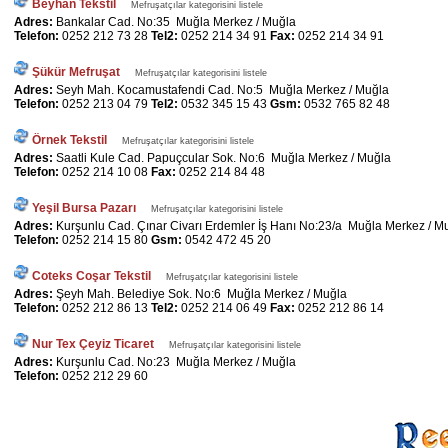
Beyhan Tekstil
Mefruşatçılar kategorisini listele
Adres:
Bankalar Cad. No:35 Muğla Merkez / Muğla
Telefon:
0252 212 73 28
Tel2:
0252 214 34 91
Fax:
0252 214 34 91
Şükür Mefruşat
Mefruşatçılar kategorisini listele
Adres:
Seyh Mah. Kocamustafendi Cad. No:5 Muğla Merkez / Muğla
Telefon:
0252 213 04 79
Tel2:
0532 345 15 43
Gsm:
0532 765 82 48
Örnek Tekstil
Mefruşatçılar kategorisini listele
Adres:
Saatli Kule Cad. Papuçcular Sok. No:6 Muğla Merkez / Muğla
Telefon:
0252 214 10 08
Fax:
0252 214 84 48
Yeşil Bursa Pazarı
Mefruşatçılar kategorisini listele
Adres:
Kurşunlu Cad. Çınar Civarı Erdemler İş Hanı No:23/a Muğla Merkez / M
Telefon:
0252 214 15 80
Gsm:
0542 472 45 20
Coteks Coşar Tekstil
Mefruşatçılar kategorisini listele
Adres:
Şeyh Mah. Belediye Sok. No:6 Muğla Merkez / Muğla
Telefon:
0252 212 86 13
Tel2:
0252 214 06 49
Fax:
0252 212 86 14
Nur Tex Çeyiz Ticaret
Mefruşatçılar kategorisini listele
Adres:
Kurşunlu Cad. No:23 Muğla Merkez / Muğla
Telefon:
0252 212 29 60