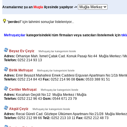
Aramalarınız şu an
Mugla
ilçesinde yapılıyor ->
"
perdeci
" için tahmini sonuçlar listeleniyor...
Mefruşatçılar
kategorisindeki tüm firmaları veya satıcıları listelemek için
tıkl
Beyaz Ev Çeyiz
Mefruşatçılar kategorisini listele
Adres:
Orhaniye Mah. İsmet Çatak Cad. Konuk Pasajı No:44 Muğla Merkez / M
Telefon:
0252 214 93 13
Birlik Mefruşat
Mefruşatçılar kategorisini listele
Adres:
Emir Beyazıt Mahallesi Emek Caddesi Erguvan Apartmanı No:1/1b Men
Telefon:
0252 214 84 43
Fax:
0252 214 96 08
Gsm:
0533 388 91 51
Ceritler Mefruşat
Mefruşatçılar kategorisini listele
Adres:
Kocahan Geçidi No:12 Muğla Merkez / Muğla
Telefon:
0252 212 96 43
Gsm:
0544 671 23 79
Akgül Çeyiz
Mefruşatçılar kategorisini listele
Adres:
Recai Güreli Cad. Göztepe Ülkümen Apartmanı No:21/28 Muğla Merkez
Telefon:
0252 212 99 66
Tel2:
0252 213 10 11
Fax:
0252 212 48 73