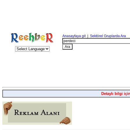
Anasayfaya git
|
Sektörel Gruplarda Ara
Detaylı bilgi içi