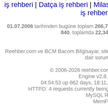
iş rehberi
|
Datça iş rehberi
|
Mila
iş rehber
01.07.2006
tarihinden bugüne toplam
266,7
840
, toplamda
22,3
Reehber.com ve BCM Bacom Bilgisayar, sitede
dair soru
© 2006-2026 reehber.c
Engine v2.8
04:54:53 up 862 days, 18:11, 
HTTPD: 4 requests currently being 
MySQL Ru
MemFr