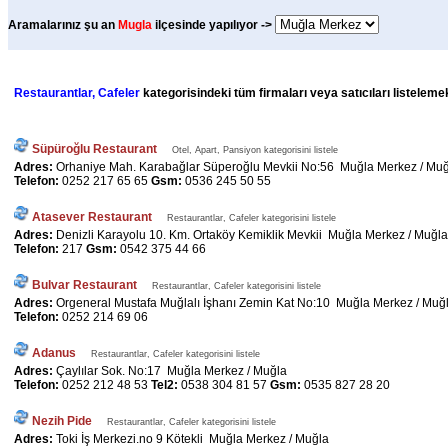
Aramalarınız şu an
Mugla
ilçesinde yapılıyor ->
Restaurantlar, Cafeler
kategorisindeki tüm firmaları veya satıcıları listeleme
Süpüroğlu Restaurant
Otel, Apart, Pansiyon kategorisini listele
Adres:
Orhaniye Mah. Karabağlar Süperoğlu Mevkii No:56 Muğla Merkez / Mu
Telefon:
0252 217 65 65
Gsm:
0536 245 50 55
Atasever Restaurant
Restaurantlar, Cafeler kategorisini listele
Adres:
Denizli Karayolu 10. Km. Ortaköy Kemiklik Mevkii Muğla Merkez / Muğla
Telefon:
217
Gsm:
0542 375 44 66
Bulvar Restaurant
Restaurantlar, Cafeler kategorisini listele
Adres:
Orgeneral Mustafa Muğlalı İşhanı Zemin Kat No:10 Muğla Merkez / Muğ
Telefon:
0252 214 69 06
Adanus
Restaurantlar, Cafeler kategorisini listele
Adres:
Çaylılar Sok. No:17 Muğla Merkez / Muğla
Telefon:
0252 212 48 53
Tel2:
0538 304 81 57
Gsm:
0535 827 28 20
Nezih Pide
Restaurantlar, Cafeler kategorisini listele
Adres:
Toki İş Merkezi.no 9 Kötekli Muğla Merkez / Muğla