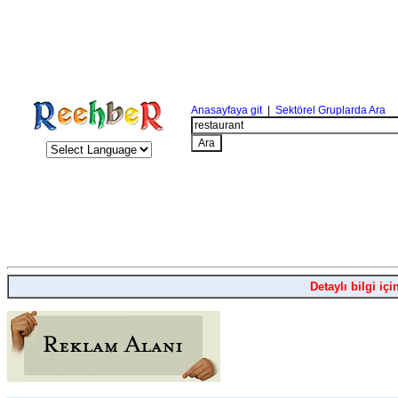
Anasayfaya git
|
Sektörel Gruplarda Ara
Detaylı bilgi içi