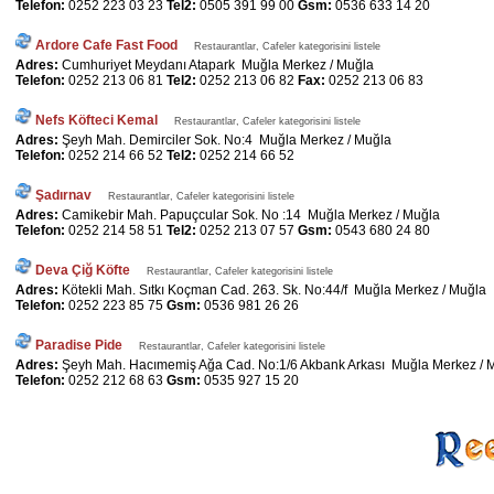
Telefon:
0252 223 03 23
Tel2:
0505 391 99 00
Gsm:
0536 633 14 20
Ardore Cafe Fast Food
Restaurantlar, Cafeler kategorisini listele
Adres:
Cumhuriyet Meydanı Atapark Muğla Merkez / Muğla
Telefon:
0252 213 06 81
Tel2:
0252 213 06 82
Fax:
0252 213 06 83
Nefs Köfteci Kemal
Restaurantlar, Cafeler kategorisini listele
Adres:
Şeyh Mah. Demirciler Sok. No:4 Muğla Merkez / Muğla
Telefon:
0252 214 66 52
Tel2:
0252 214 66 52
Şadırnav
Restaurantlar, Cafeler kategorisini listele
Adres:
Camikebir Mah. Papuçcular Sok. No :14 Muğla Merkez / Muğla
Telefon:
0252 214 58 51
Tel2:
0252 213 07 57
Gsm:
0543 680 24 80
Deva Çiğ Köfte
Restaurantlar, Cafeler kategorisini listele
Adres:
Kötekli Mah. Sıtkı Koçman Cad. 263. Sk. No:44/f Muğla Merkez / Muğla
Telefon:
0252 223 85 75
Gsm:
0536 981 26 26
Paradise Pide
Restaurantlar, Cafeler kategorisini listele
Adres:
Şeyh Mah. Hacımemiş Ağa Cad. No:1/6 Akbank Arkası Muğla Merkez / 
Telefon:
0252 212 68 63
Gsm:
0535 927 15 20