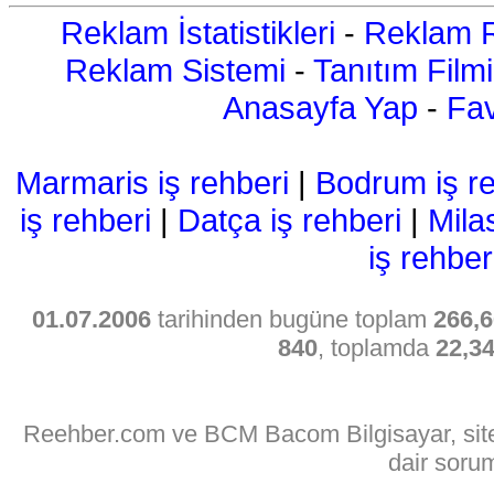
Reklam İstatistikleri
-
Reklam R
Reklam Sistemi
-
Tanıtım Filmi
Anasayfa Yap
-
Fav
Marmaris iş rehberi
|
Bodrum iş re
iş rehberi
|
Datça iş rehberi
|
Mila
iş rehber
01.07.2006
tarihinden bugüne toplam
266,6
840
, toplamda
22,3
Reehber.com ve BCM Bacom Bilgisayar, sitede
dair soru