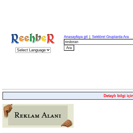
Anasayfaya git
|
Sektörel Gruplarda Ara
Detaylı bilgi içi