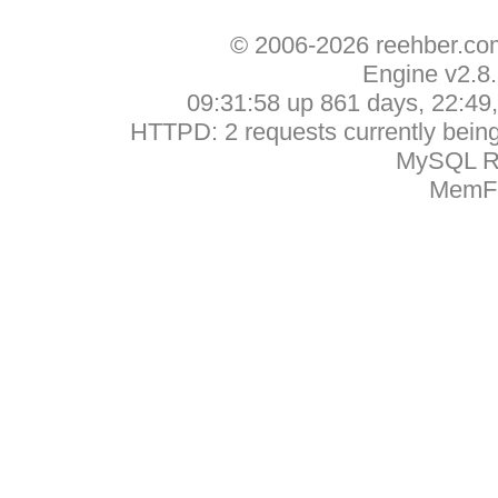
© 2006-2026 reehber.c
Engine v2.8
09:31:58 up 861 days, 22:49, 
HTTPD: 2 requests currently being 
MySQL Ru
MemFr