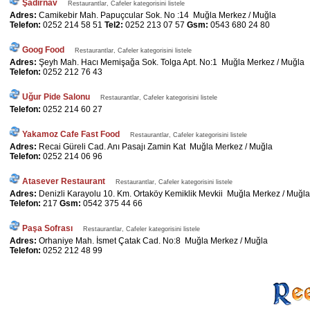
Şadırnav
Restaurantlar, Cafeler kategorisini listele
Adres:
Camikebir Mah. Papuçcular Sok. No :14 Muğla Merkez / Muğla
Telefon:
0252 214 58 51
Tel2:
0252 213 07 57
Gsm:
0543 680 24 80
Goog Food
Restaurantlar, Cafeler kategorisini listele
Adres:
Şeyh Mah. Hacı Memişağa Sok. Tolga Apt. No:1 Muğla Merkez / Muğla
Telefon:
0252 212 76 43
Uğur Pide Salonu
Restaurantlar, Cafeler kategorisini listele
Telefon:
0252 214 60 27
Yakamoz Cafe Fast Food
Restaurantlar, Cafeler kategorisini listele
Adres:
Recai Güreli Cad. Anı Pasajı Zamin Kat Muğla Merkez / Muğla
Telefon:
0252 214 06 96
Atasever Restaurant
Restaurantlar, Cafeler kategorisini listele
Adres:
Denizli Karayolu 10. Km. Ortaköy Kemiklik Mevkii Muğla Merkez / Muğla
Telefon:
217
Gsm:
0542 375 44 66
Paşa Sofrası
Restaurantlar, Cafeler kategorisini listele
Adres:
Orhaniye Mah. İsmet Çatak Cad. No:8 Muğla Merkez / Muğla
Telefon:
0252 212 48 99