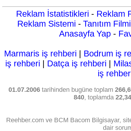
Reklam İstatistikleri
-
Reklam R
Reklam Sistemi
-
Tanıtım Filmi
Anasayfa Yap
-
Fav
Marmaris iş rehberi
|
Bodrum iş re
iş rehberi
|
Datça iş rehberi
|
Mila
iş rehber
01.07.2006
tarihinden bugüne toplam
266,6
840
, toplamda
22,3
Reehber.com ve BCM Bacom Bilgisayar, sitede
dair soru