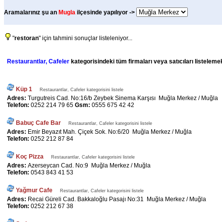
Aramalarınız şu an
Mugla
ilçesinde yapılıyor ->
"
restoran
" için tahmini sonuçlar listeleniyor...
Restaurantlar, Cafeler
kategorisindeki tüm firmaları veya satıcıları listeleme
Küp 1
Restaurantlar, Cafeler kategorisini listele
Adres:
Turgutreis Cad. No:16/b Zeybek Sinema Karşısı Muğla Merkez / Muğla
Telefon:
0252 214 79 65
Gsm:
0555 675 42 42
Babuç Cafe Bar
Restaurantlar, Cafeler kategorisini listele
Adres:
Emir Beyazıt Mah. Çiçek Sok. No:6/20 Muğla Merkez / Muğla
Telefon:
0252 212 87 84
Koç Pizza
Restaurantlar, Cafeler kategorisini listele
Adres:
Azerseycan Cad. No:9 Muğla Merkez / Muğla
Telefon:
0543 843 41 53
Yağmur Cafe
Restaurantlar, Cafeler kategorisini listele
Adres:
Recai Güreli Cad. Bakkaloğlu Pasajı No:31 Muğla Merkez / Muğla
Telefon:
0252 212 67 38