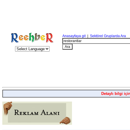
Anasayfaya git
|
Sektörel Gruplarda Ara
Detaylı bilgi içi