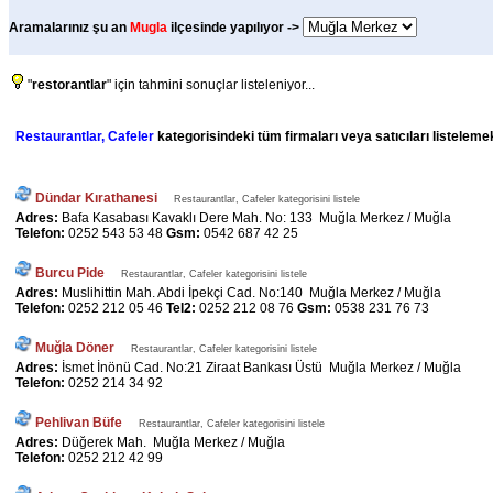
Aramalarınız şu an
Mugla
ilçesinde yapılıyor ->
"
restorantlar
" için tahmini sonuçlar listeleniyor...
Restaurantlar, Cafeler
kategorisindeki tüm firmaları veya satıcıları listeleme
Dündar Kırathanesi
Restaurantlar, Cafeler kategorisini listele
Adres:
Bafa Kasabası Kavaklı Dere Mah. No: 133 Muğla Merkez / Muğla
Telefon:
0252 543 53 48
Gsm:
0542 687 42 25
Burcu Pide
Restaurantlar, Cafeler kategorisini listele
Adres:
Muslihittin Mah. Abdi İpekçi Cad. No:140 Muğla Merkez / Muğla
Telefon:
0252 212 05 46
Tel2:
0252 212 08 76
Gsm:
0538 231 76 73
Muğla Döner
Restaurantlar, Cafeler kategorisini listele
Adres:
İsmet İnönü Cad. No:21 Ziraat Bankası Üstü Muğla Merkez / Muğla
Telefon:
0252 214 34 92
Pehlivan Büfe
Restaurantlar, Cafeler kategorisini listele
Adres:
Düğerek Mah. Muğla Merkez / Muğla
Telefon:
0252 212 42 99