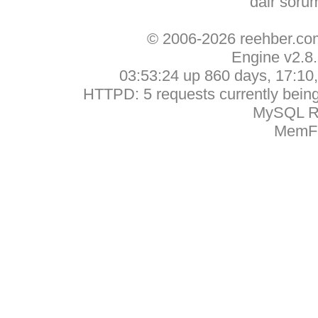
dair soru
© 2006-2026 reehber.c
Engine v2.8
03:53:24 up 860 days, 17:10, 
HTTPD: 5 requests currently being 
MySQL Ru
MemFr