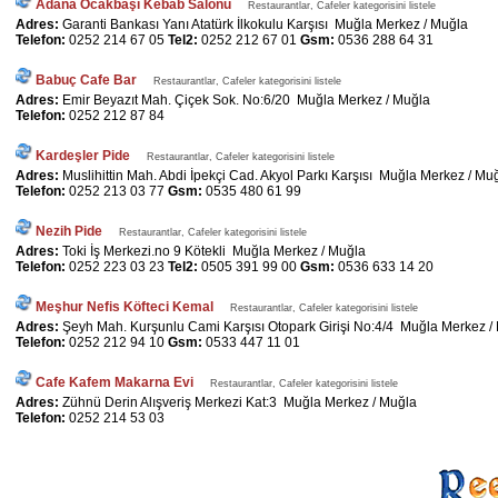
Adana Ocakbaşı Kebab Salonu
Restaurantlar, Cafeler kategorisini listele
Adres:
Garanti Bankası Yanı Atatürk İlkokulu Karşısı Muğla Merkez / Muğla
Telefon:
0252 214 67 05
Tel2:
0252 212 67 01
Gsm:
0536 288 64 31
Babuç Cafe Bar
Restaurantlar, Cafeler kategorisini listele
Adres:
Emir Beyazıt Mah. Çiçek Sok. No:6/20 Muğla Merkez / Muğla
Telefon:
0252 212 87 84
Kardeşler Pide
Restaurantlar, Cafeler kategorisini listele
Adres:
Muslihittin Mah. Abdi İpekçi Cad. Akyol Parkı Karşısı Muğla Merkez / Mu
Telefon:
0252 213 03 77
Gsm:
0535 480 61 99
Nezih Pide
Restaurantlar, Cafeler kategorisini listele
Adres:
Toki İş Merkezi.no 9 Kötekli Muğla Merkez / Muğla
Telefon:
0252 223 03 23
Tel2:
0505 391 99 00
Gsm:
0536 633 14 20
Meşhur Nefis Köfteci Kemal
Restaurantlar, Cafeler kategorisini listele
Adres:
Şeyh Mah. Kurşunlu Cami Karşısı Otopark Girişi No:4/4 Muğla Merkez /
Telefon:
0252 212 94 10
Gsm:
0533 447 11 01
Cafe Kafem Makarna Evi
Restaurantlar, Cafeler kategorisini listele
Adres:
Zühnü Derin Alışveriş Merkezi Kat:3 Muğla Merkez / Muğla
Telefon:
0252 214 53 03