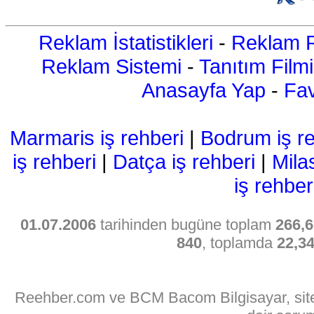
Reklam İstatistikleri
-
Reklam R
Reklam Sistemi
-
Tanıtım Filmi
Anasayfa Yap
-
Fav
Marmaris iş rehberi
|
Bodrum iş re
iş rehberi
|
Datça iş rehberi
|
Mila
iş rehber
01.07.2006
tarihinden bugüne toplam
266,6
840
, toplamda
22,3
Reehber.com ve BCM Bacom Bilgisayar, sitede