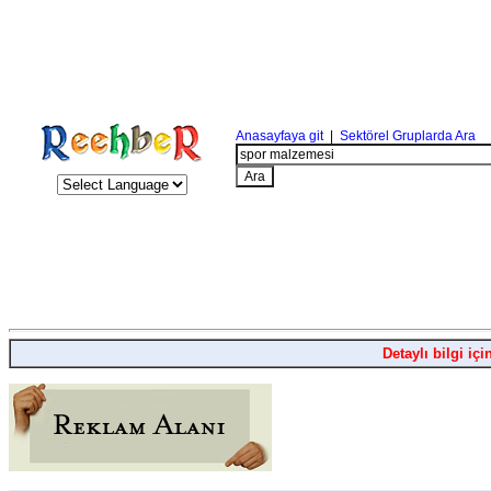
Anasayfaya git
|
Sektörel Gruplarda Ara
Detaylı bilgi içi