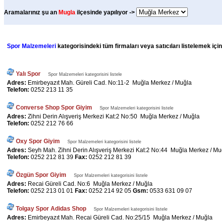
Aramalarınız şu an
Mugla
ilçesinde yapılıyor ->
Spor Malzemeleri
kategorisindeki tüm firmaları veya satıcıları listelemek içi
Yalı Spor
Spor Malzemeleri kategorisini listele
Adres:
Emirbeyazıt Mah. Güreli Cad. No:11-2 Muğla Merkez / Muğla
Telefon:
0252 213 11 35
Converse Shop Spor Giyim
Spor Malzemeleri kategorisini listele
Adres:
Zihni Derin Alışveriş Merkezi Kat:2 No:50 Muğla Merkez / Muğla
Telefon:
0252 212 76 66
Oxy Spor Giyim
Spor Malzemeleri kategorisini listele
Adres:
Seyh Mah. Zihni Derin Alışveriş Merkezi Kat:2 No:44 Muğla Merkez / Mu
Telefon:
0252 212 81 39
Fax:
0252 212 81 39
Özgün Spor Giyim
Spor Malzemeleri kategorisini listele
Adres:
Recai Güreli Cad. No:6 Muğla Merkez / Muğla
Telefon:
0252 213 01 01
Fax:
0252 214 92 05
Gsm:
0533 631 09 07
Tolgay Spor Adidas Shop
Spor Malzemeleri kategorisini listele
Adres:
Emirbeyazıt Mah. Recai Güreli Cad. No:25/15 Muğla Merkez / Muğla