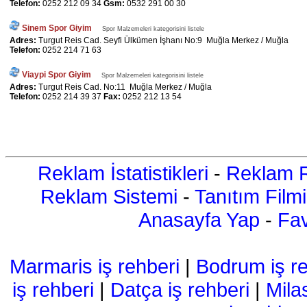
Telefon:
0252 212 09 34
Gsm:
0532 291 00 30
Sinem Spor Giyim
Spor Malzemeleri kategorisini listele
Adres:
Turgut Reis Cad. Seyfi Ülkümen İşhanı No:9 Muğla Merkez / Muğla
Telefon:
0252 214 71 63
Viaypi Spor Giyim
Spor Malzemeleri kategorisini listele
Adres:
Turgut Reis Cad. No:11 Muğla Merkez / Muğla
Telefon:
0252 214 39 37
Fax:
0252 212 13 54
Reklam İstatistikleri
-
Reklam R
Reklam Sistemi
-
Tanıtım Filmi
Anasayfa Yap
-
Fav
Marmaris iş rehberi
|
Bodrum iş re
iş rehberi
|
Datça iş rehberi
|
Mila