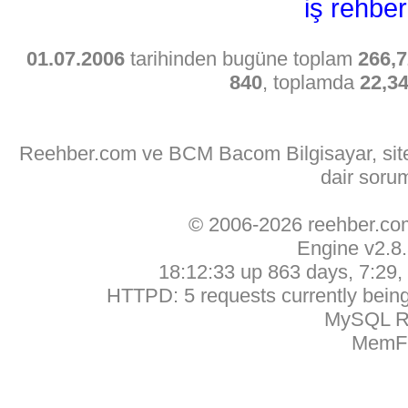
iş rehber
01.07.2006
tarihinden bugüne toplam
266,7
840
, toplamda
22,3
Reehber.com ve BCM Bacom Bilgisayar, sitede
dair soru
© 2006-2026 reehber.c
Engine v2.8
18:12:33 up 863 days, 7:29, 
HTTPD: 5 requests currently being 
MySQL Ru
MemFr