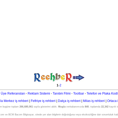
1
-
2
 Üye Referansları
-
Reklam Sistemi
-
Tanıtım Filmi
-
Toolbar
-
Telefon ve Plaka Kodl
a Merkez iş rehberi
|
Fethiye iş rehberi
|
Datça iş rehberi
|
Milas iş rehberi
|
Ortaca 
den bugüne toplam
266,680,061
sayfa gösterimi aldık.
Mugla
veritabanımızda
840
, toplamda
22,342
kayıtlı 
om ve BCM Bacom Bilgisayar, sitede yer alan bilgilerin doğruluğuna veya eksiksizliğine dair sorumluluk ka