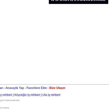
arı
-
Anasayfa Yap
-
Favorilere Ekle
-
Bize Ulaşın
iş rehberi
|
Köyceğiz iş rehberi
|
Ula iş rehberi
işyeri bulunmaktadır.
bul etmez.