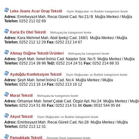
Leke Jeans Acar Grup Tekstil
Giyim Mağazaları ve Butikler kategorisini listele
Adres:
Emirbeyazıt Mah. Recai Güreli Cad. No:21/ B Muğla Merkez / Muğla
Telefon:
0252 212 02 69
Karia Ev Otel Tekstil
Mefruşatçılar kategorisini listele
Adres:
Kara Mehmet Mah. Abdi İpekçi Cad. 168/1 Muğla Merkez / Muğla
Telefon:
0252 212 12 29
Fax:
0252 212 14 67
Altınay Düğme Tekstil Ürünleri
Mefruşatçılar kategorisini listele
Adres:
Şeyh Mah. İsmet İnönü Cad. Naipler Sok. No:5 Muğla Merkez / Muğla
Telefon:
0252 214 38 98
Tel2:
0252 214 24 51
Fax:
0252 214 88 33
Aydoğdu Konfeksiyon Tekstil
Giyim Mağazaları ve Butikler kategorisini listele
Adres:
Şeyh Mah. İsmet İnönü Cad. No:4 Muğla Merkez / Muğla
Telefon:
0252 213 16 14
Fax:
0252 213 16 12
Murat Tekstil
Mefruşatçılar kategorisini listele
Adres:
Orhaniye Mah. İsmet Çatak Cad. Özgür Apt. No:24 Muğla Merkez / Muğl
Telefon:
0252 214 51 86
Fax:
0252 214 51 86
Gsm:
0532 544 95 84
Akyol Tekstil
Giyim Mağazaları ve Butikler kategorisini listele
Adres:
Emirbeyazıt Mah. Recai Güreli Cad. No:28 Muğla Merkez / Muğla
Telefon:
0252 213 12 31
Pamukkale Tekstil
Personel Giyim kategorisini listele