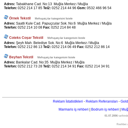
Adres:
Tabakhane Cad. No:13 Muğla Merkez / Muğla
Telefon:
0252 214 17 85
Tel2:
0252 214 44 96
Gsm:
0532 466 96 54
Örnek Tekstil
Mefruşatçılar kategorisini listele
Adres:
Saatli Kule Cad. Papuçcular Sok. No:6 Muğla Merkez / Muğla
Telefon:
0252 214 10 08
Fax:
0252 214 84 48
Coteks Coşar Tekstil
Mefruşatçılar kategorisini listele
Adres:
Şeyh Mah. Belediye Sok. No:6 Muğla Merkez / Muğla
Telefon:
0252 212 86 13
Tel2:
0252 214 06 49
Fax:
0252 212 86 14
Beyhan Tekstil
Mefruşatçılar kategorisini listele
Adres:
Bankalar Cad. No:35 Muğla Merkez / Muğla
Telefon:
0252 212 73 28
Tel2:
0252 214 34 91
Fax:
0252 214 34 91
Reklam İstatistikleri
-
Reklam Referansları
-
Gold
Marmaris iş rehberi
|
Bodrum iş rehberi
|
Muğl
01.07.2006
tarihin
Reehber.c