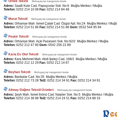
Örnek Tekstil
Mefruşatçılar kategorisini listele
Adres:
Saatli Kule Cad. Papuçcular Sok. No:6 Muğla Merkez / Muğla
Telefon:
0252 214 10 08
Fax:
0252 214 84 48
Murat Tekstil
Mefruşatçılar kategorisini listele
Adres:
Orhaniye Mah. İsmet Çatak Cad. Özgür Apt. No:24 Muğla Merkez / Muğl
Telefon:
0252 214 51 86
Fax:
0252 214 51 86
Gsm:
0532 544 95 84
Peşkir Tekstil
Mefruşatçılar kategorisini listele
Adres:
Orhaniye Mah. Açık Pazaryeri Sok. No:92/2 Muğla Merkez / Muğla
Telefon:
0252 212 47 80
Gsm:
0542 256 22 89
Karia Ev Otel Tekstil
Mefruşatçılar kategorisini listele
Adres:
Kara Mehmet Mah. Abdi İpekçi Cad. 168/1 Muğla Merkez / Muğla
Telefon:
0252 212 12 29
Fax:
0252 212 14 67
Beyhan Tekstil
Mefruşatçılar kategorisini listele
Adres:
Bankalar Cad. No:35 Muğla Merkez / Muğla
Telefon:
0252 212 73 28
Tel2:
0252 214 34 91
Fax:
0252 214 34 91
Altınay Düğme Tekstil Ürünleri
Mefruşatçılar kategorisini listele
Adres:
Şeyh Mah. İsmet İnönü Cad. Naipler Sok. No:5 Muğla Merkez / Muğla
Telefon:
0252 214 38 98
Tel2:
0252 214 24 51
Fax:
0252 214 88 33