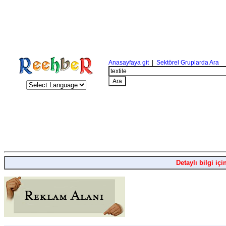
Anasayfaya git
|
Sektörel Gruplarda Ara
Detaylı bilgi içi