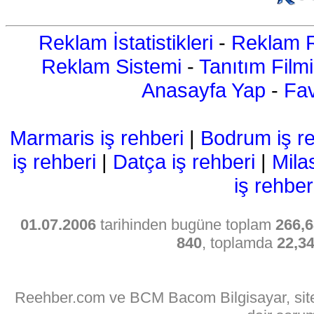
Reklam İstatistikleri
-
Reklam R
Reklam Sistemi
-
Tanıtım Filmi
Anasayfa Yap
-
Fav
Marmaris iş rehberi
|
Bodrum iş re
iş rehberi
|
Datça iş rehberi
|
Mila
iş rehber
01.07.2006
tarihinden bugüne toplam
266,6
840
, toplamda
22,3
Reehber.com ve BCM Bacom Bilgisayar, sitede