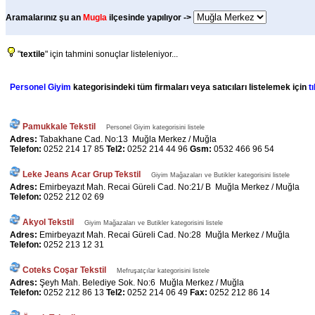
Aramalarınız şu an
Mugla
ilçesinde yapılıyor ->
"
textile
" için tahmini sonuçlar listeleniyor...
Personel Giyim
kategorisindeki tüm firmaları veya satıcıları listelemek için
t
Pamukkale Tekstil
Personel Giyim kategorisini listele
Adres:
Tabakhane Cad. No:13 Muğla Merkez / Muğla
Telefon:
0252 214 17 85
Tel2:
0252 214 44 96
Gsm:
0532 466 96 54
Leke Jeans Acar Grup Tekstil
Giyim Mağazaları ve Butikler kategorisini listele
Adres:
Emirbeyazıt Mah. Recai Güreli Cad. No:21/ B Muğla Merkez / Muğla
Telefon:
0252 212 02 69
Akyol Tekstil
Giyim Mağazaları ve Butikler kategorisini listele
Adres:
Emirbeyazıt Mah. Recai Güreli Cad. No:28 Muğla Merkez / Muğla
Telefon:
0252 213 12 31
Coteks Coşar Tekstil
Mefruşatçılar kategorisini listele
Adres:
Şeyh Mah. Belediye Sok. No:6 Muğla Merkez / Muğla
Telefon:
0252 212 86 13
Tel2:
0252 214 06 49
Fax:
0252 212 86 14