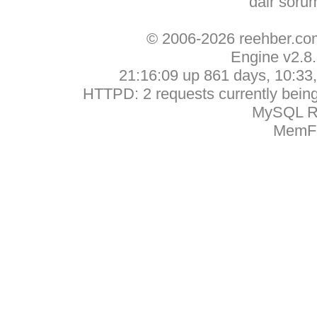
dair soru
© 2006-2026 reehber.c
Engine v2.8
21:16:09 up 861 days, 10:33, 
HTTPD: 2 requests currently being 
MySQL Ru
MemFr