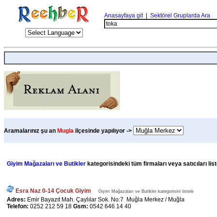
Anasayfaya git
|
Sektörel Gruplarda Ara
Aramalarınız şu an
Mugla
ilçesinde yapılıyor ->
Giyim Mağazaları ve Butikler
kategorisindeki tüm firmaları veya satıcıları li
Esra Naz 0-14 Çocuk Giyim
Giyim Mağazaları ve Butikler kategorisini listele
Adres:
Emir Bayazıt Mah. Çaylılar Sok. No:7 Muğla Merkez / Muğla
Telefon:
0252 212 59 18
Gsm:
0542 646 14 40