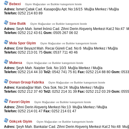
Bebexi
Giyim Mağazaları ve Butikler kategorisini listele
Adres:
İsmet Çatak Cad. Kasapoğlu Apt. No:16/15 Muğla Merkez / Muğla
Telefon:
0252 214 83 89
Sine Butik
Giyim Mağazaları ve Butikler kategorisini listele
Adres:
Seyh Mah. İsmet İnönü Cad. Zihni Derin Alışveriş Merkezi Kat:2 No:47 
Telefon:
0252 212 43 61
Gsm:
0505 267 06 02
Mola Spor Giyim
Giyim Mağazaları ve Butikler kategorisini listele
Adres:
Emir Beyazıt Mah. Recai Güreli Cad. No:6 Muğla Merkez / Muğla
Telefon:
0252 213 01 75
Gsm:
0537 711 40 46
Mubesa
Giyim Mağazaları ve Butikler kategorisini listele
Adres:
Şeyh Mah. Naipler Sok. No:10/3 Muğla Merkez / Muğla
Telefon:
0252 214 44 33
Tel2:
0542 741 75 81
Fax:
0252 214 88 80
Gsm:
0533
Donan Group Fabrika
Giyim Mağazaları ve Butikler kategorisini listele
Adres:
Karabağlar Mah. Ova Sok. No:24 Muğla Merkez / Muğla
Telefon:
0252 212 37 40
Tel2:
0252 214 31 39
Fax:
0252 212 03 29
Gsm:
0555
Favori Giyim
Giyim Mağazaları ve Butikler kategorisini listele
Adres:
Zihni Derin Alışveriş Merkezi No:13 Muğla Merkez / Muğla
Telefon:
0252 214 01 47
Fax:
0252 214 01 47
Gökçek Giyim
Giyim Mağazaları ve Butikler kategorisini listele
Adres:
Şeyh Mah. Bankalar Cad. Zihni Derin Alışveriş Merkezi Kat:2 No:48 Mu