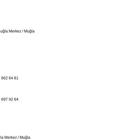
Muğla Merkez / Muğla
 662 64 81
 697 92 64
ğla Merkez / Muğla