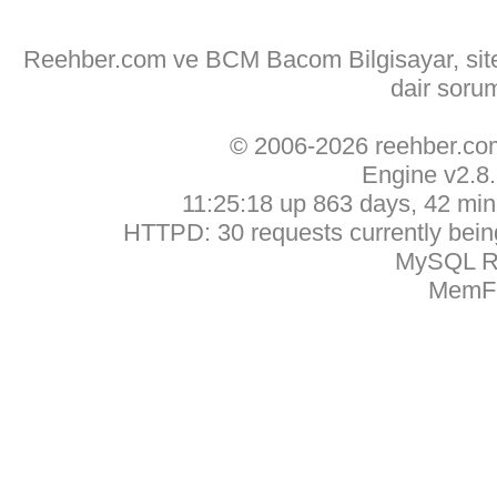
Reehber.com ve BCM Bacom Bilgisayar, sitede
dair soru
© 2006-2026 reehber.c
Engine v2.8
11:25:18 up 863 days, 42 min,
HTTPD: 30 requests currently being
MySQL Ru
MemFr