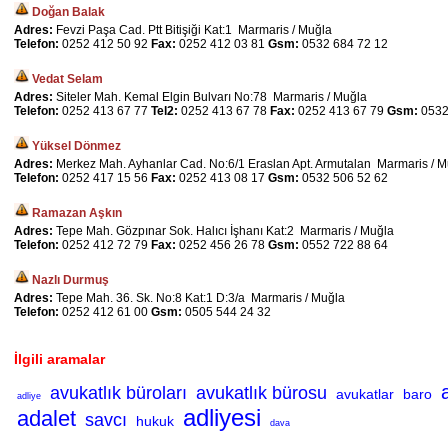
Doğan Balak
Adres:
Fevzi Paşa Cad. Ptt Bitişiği Kat:1 Marmaris / Muğla
Telefon:
0252 412 50 92
Fax:
0252 412 03 81
Gsm:
0532 684 72 12
Vedat Selam
Adres:
Siteler Mah. Kemal Elgin Bulvarı No:78 Marmaris / Muğla
Telefon:
0252 413 67 77
Tel2:
0252 413 67 78
Fax:
0252 413 67 79
Gsm:
0532
Yüksel Dönmez
Adres:
Merkez Mah. Ayhanlar Cad. No:6/1 Eraslan Apt. Armutalan Marmaris / M
Telefon:
0252 417 15 56
Fax:
0252 413 08 17
Gsm:
0532 506 52 62
Ramazan Aşkın
Adres:
Tepe Mah. Gözpınar Sok. Halıcı İşhanı Kat:2 Marmaris / Muğla
Telefon:
0252 412 72 79
Fax:
0252 456 26 78
Gsm:
0552 722 88 64
Nazlı Durmuş
Adres:
Tepe Mah. 36. Sk. No:8 Kat:1 D:3/a Marmaris / Muğla
Telefon:
0252 412 61 00
Gsm:
0505 544 24 32
İlgili aramalar
avukatlık büroları
avukatlık bürosu
avukatlar
baro
adliye
adliyesi
adalet
savcı
hukuk
dava