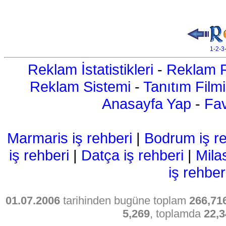
1
-
2
-
3
Reklam İstatistikleri
-
Reklam R
Reklam Sistemi
-
Tanıtım Filmi
Anasayfa Yap
-
Fav
Marmaris iş rehberi
|
Bodrum iş re
iş rehberi
|
Datça iş rehberi
|
Mila
iş rehber
01.07.2006
tarihinden bugüne toplam
266,71
5,269
, toplamda
22,3