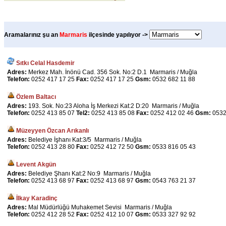
Aramalarınız şu an
Marmaris
ilçesinde yapılıyor ->
Sıtkı Celal Hasdemir
Adres:
Merkez Mah. İnönü Cad. 356 Sok. No:2 D.1 Marmaris / Muğla
Telefon:
0252 417 17 25
Fax:
0252 417 17 25
Gsm:
0532 682 11 88
Özlem Baltacı
Adres:
193. Sok. No:23 Aloha İş Merkezi Kat:2 D:20 Marmaris / Muğla
Telefon:
0252 413 85 07
Tel2:
0252 413 85 08
Fax:
0252 412 02 46
Gsm:
0532
Müzeyyen Özcan Arıkanlı
Adres:
Belediye İşhanı Kat:3/5 Marmaris / Muğla
Telefon:
0252 413 28 80
Fax:
0252 412 72 50
Gsm:
0533 816 05 43
Levent Akgün
Adres:
Belediye Şhanı Kat:2 No:9 Marmaris / Muğla
Telefon:
0252 413 68 97
Fax:
0252 413 68 97
Gsm:
0543 763 21 37
İlkay Karadinç
Adres:
Mal Müdürlüğü Muhakemet Sevisi Marmaris / Muğla
Telefon:
0252 412 28 52
Fax:
0252 412 10 07
Gsm:
0533 327 92 92