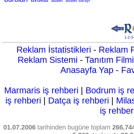
adalet
adalet sarayı
1
-
2
-
3
Reklam İstatistikleri
-
Reklam R
Reklam Sistemi
-
Tanıtım Filmi
Anasayfa Yap
-
Fav
Marmaris iş rehberi
|
Bodrum iş re
iş rehberi
|
Datça iş rehberi
|
Mila
iş rehber
01.07.2006
tarihinden bugüne toplam
266,74