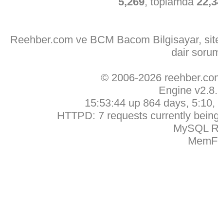
5,269
, toplamda
22,3
Reehber.com ve BCM Bacom Bilgisayar, sitede
dair soru
© 2006-2026 reehber.c
Engine v2.8
15:53:44 up 864 days, 5:10, 
HTTPD: 7 requests currently being 
MySQL Ru
MemFr