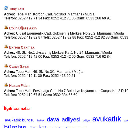
Tunç Telli
Adres:
Tepe Mah. Kordon Cad. No:30/3 Marmaris / Muğla
Telefon:
0252 412 71 34
Fax:
0252 412 71 35
Gsm:
0533 268 69 91
Etkin Uğraş Akın
Adres:
Ulusal Egemenlik Cad. Gökmen İş Merkezi No:26/2 Marmaris / Muğla
Telefon:
0252 412 82 87
Tel2:
0252 412 82 88
Fax:
0252 412 82 88
Gsm:
0533
Ekrem Çakmak
Adres:
48. Sk. No:1 Uysaler İş Merkezi Kat:1 No:24 Marmaris / Muğla
Telefon:
0252 412 42 00
Fax:
0252 412 42 00
Gsm:
0532 716 62 84
Caner Sayar
Adres:
Tepe Mah. 49. Sk. No:3/1 Marmaris / Muğla
Telefon:
0252 412 11 30
Fax:
0252 413 20 21
Hasan Fidan
Adres:
Tepe Mah. Fevzipaşa Cad. No:7 Belediye Kuyumcular Çarşısı Kat:2 D:1
Telefon:
0252 412 67 51
Gsm:
0532 334 65 69
İlgili aramalar
avukatlık
dava
adliyesi
avukatlık bürosu
hukuk
adliye
sav
büroları
avukat