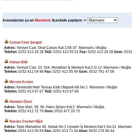
Aramalarınız şu an
Marmaris
ilçesinde yapılıyor ->
Cemal Cem Şengül
Adres:
Yeniyol Cad. Onat Çarşısı Kat:1/36-37 Marmaris / Muğla
Telefon:
0252 413 28 28
Tel2:
0252 413 55 01
Fax:
0252 413 28 28
Gsm:
0532
Adnan Bilir
Adres:
Yeniyol Cad. 33. Sok. Murathan İş Merkezi Kat:2 D:13 Marmaris / Muğla
Telefon:
0252 412 04 96
Fax:
0252 412 05 90
Gsm:
0532 781 47 06
Mersin Arslan
Adres:
Kemeraltı Mah Tansas Katlı Otapark Altı No 1 Marmaris / Muğla
Telefon:
0252 413 67 67
Tel2:
0252 413 67 68
Handan Özen
Adres:
Tepe Mah. 38. Sk. Halıcı İşhanı Kat:2 Marmaris / Muğla
Telefon:
0252 412 72 79
Gsm:
0533 477 20 75
Naciye Ceylan Oğul
Adres:
Tepe Mahallesi 48. Sokak No:1 Uysaler İş Merkezi Kat:1 No:21 Marmari
Telefon:
0252 412 05 65
Fax:
0252 413 71 54
Gsm:
0532 276 90 44