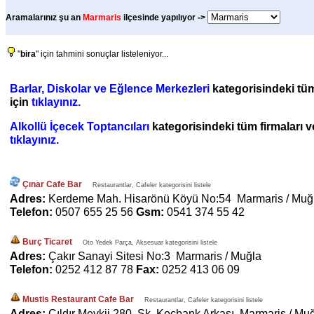
Aramalarınız şu an
Marmaris
ilçesinde yapılıyor ->
"
bira
" için tahmini sonuçlar listeleniyor...
Barlar, Diskolar ve Eğlence Merkezleri
kategorisindeki tüm 
için
tıklayınız.
Alkollü İçecek Toptancıları
kategorisindeki tüm firmaları ve
tıklayınız.
Çınar Cafe Bar
Restaurantlar, Cafeler kategorisini listele
Adres:
Kerdeme Mah. Hisarönü Köyü No:54 Marmaris / Muğ
Telefon:
0507 655 25 56
Gsm:
0541 374 55 42
Burç Ticaret
Oto Yedek Parça, Aksesuar kategorisini listele
Adres:
Çakır Sanayi Sitesi No:3 Marmaris / Muğla
Telefon:
0252 412 87 78
Fax:
0252 413 06 09
Mustis Restaurant Cafe Bar
Restaurantlar, Cafeler kategorisini listele
Adres:
Çıldır Mevkii 280. Sk. Koçbank Arkası Marmaris / Mu