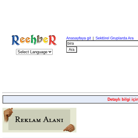
Anasayfaya git
|
Sektörel Gruplarda Ara
Detaylı bilgi içi