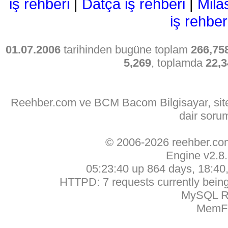
iş rehberi
|
Datça iş rehberi
|
Mila
iş rehber
01.07.2006
tarihinden bugüne toplam
266,75
5,269
, toplamda
22,3
Reehber.com ve BCM Bacom Bilgisayar, sitede
dair soru
© 2006-2026 reehber.c
Engine v2.8
05:23:40 up 864 days, 18:40, 
HTTPD: 7 requests currently being 
MySQL Ru
MemFr