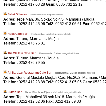
Telefon:
0252 417 03 28
Gsm:
0535 732 22 12
Bahri Gökmen
Muhasebeciler kategorisini listele
Adres:
Tepe Mah. 36. Sokak No:4/6 Marmaris / Muğla
Telefon:
0252 412 45 96
Tel2:
0252 413 06 61
Fax:
0252 41
Habit Cafe Bar
Restaurantlar, Cafeler kategorisini listele
Adres:
Turunç Marmaris / Muğla
Telefon:
0252 476 75 81
The Walk İn Cafe Bar
Restaurantlar, Cafeler kategorisini listele
Adres:
Turunç Marmaris / Muğla
Telefon:
0252 476 79 55
All Barabar Restaurant Cafe Bar
Restaurantlar, Cafeler kategorisini listele
Adres:
General Mustafa Muğlalı Cad. No:20/2 Marmaris / Mu
Telefon:
0252 412 28 88
Tel2:
0252 413 05 05
Gsm:
0532 2
Sultan Bar
Barlar, Diskolar ve Eğlence Merkezleri kategorisini listele
Adres:
Tepe Mahallesi 39.sok No18 Marmaris / Muğla
Telefon:
0252 412 52 06
Fax:
0252 412 69 33