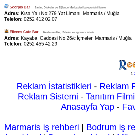
Scorpio Bar
Barlar, Diskolar ve Eğlence Merkezleri kategorisini listele
Adres:
Kısa Yalı No:279 Yat Limanı Marmaris / Muğla
Telefon:
0252 412 02 07
Eileens Cafe Bar
Restaurantlar, Cafeler kategorisini listele
Adres:
Kayabal Caddesi No:26/c İçmeler Marmaris / Muğla
Telefon:
0252 455 42 29
1
-
Reklam İstatistikleri
-
Reklam R
Reklam Sistemi
-
Tanıtım Filmi
Anasayfa Yap
-
Fav
Marmaris iş rehberi
|
Bodrum iş re