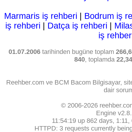
Marmaris iş rehberi
|
Bodrum iş re
iş rehberi
|
Datça iş rehberi
|
Mila
iş rehber
01.07.2006
tarihinden bugüne toplam
266,6
840
, toplamda
22,3
Reehber.com ve BCM Bacom Bilgisayar, sitede
dair soru
© 2006-2026 reehber.c
Engine v2.8
11:54:19 up 862 days, 1:11, 
HTTPD: 3 requests currently being 