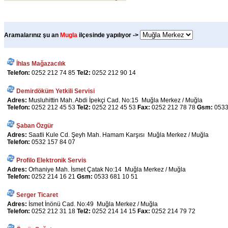
Aramalarınız şu an
Mugla
ilçesinde yapılıyor ->
İhlas Mağazacılık
Telefon:
0252 212 74 85
Tel2:
0252 212 90 14
Demirdöküm Yetkili Servisi
Adres:
Musluhittin Mah. Abdi İpekçi Cad. No:15 Muğla Merkez / Muğla
Telefon:
0252 212 45 53
Tel2:
0252 212 45 53
Fax:
0252 212 78 78
Gsm:
0533
Şaban Özgür
Adres:
Saatli Kule Cd. Şeyh Mah. Hamam Karşısı Muğla Merkez / Muğla
Telefon:
0532 157 84 07
Profilo Elektronik Servis
Adres:
Orhaniye Mah. İsmet Çatak No:14 Muğla Merkez / Muğla
Telefon:
0252 214 16 21
Gsm:
0533 681 10 51
Serger Ticaret
Adres:
İsmet İnönü Cad. No:49 Muğla Merkez / Muğla
Telefon:
0252 212 31 18
Tel2:
0252 214 14 15
Fax:
0252 214 79 72