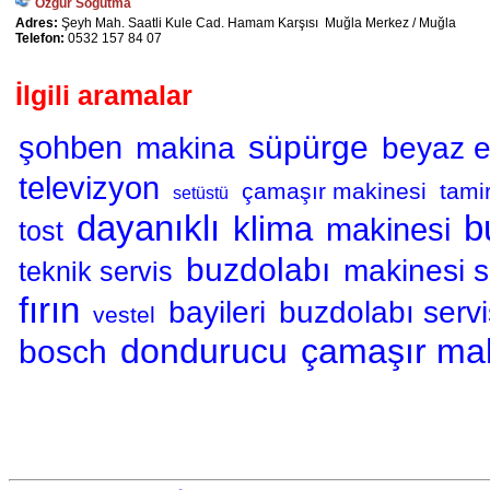
Özgür Soğutma
Adres:
Şeyh Mah. Saatli Kule Cad. Hamam Karşısı Muğla Merkez / Muğla
Telefon:
0532 157 84 07
İlgili aramalar
süpürge
şohben
makina
beyaz 
televizyon
çamaşır makinesi
tami
setüstü
dayanıklı
b
klima
makinesi
tost
buzdolabı
makinesi s
teknik servis
fırın
bayileri
buzdolabı servi
vestel
dondurucu
çamaşır ma
bosch