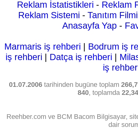
Reklam İstatistikleri
-
Reklam R
Reklam Sistemi
-
Tanıtım Filmi
Anasayfa Yap
-
Fav
Marmaris iş rehberi
|
Bodrum iş re
iş rehberi
|
Datça iş rehberi
|
Mila
iş rehber
01.07.2006
tarihinden bugüne toplam
266,7
840
, toplamda
22,3
Reehber.com ve BCM Bacom Bilgisayar, sitede
dair soru