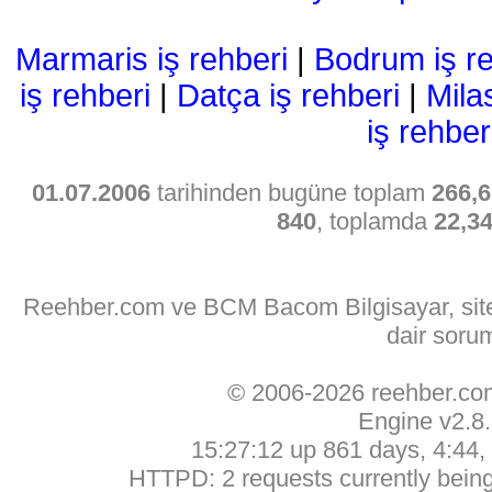
Marmaris iş rehberi
|
Bodrum iş re
iş rehberi
|
Datça iş rehberi
|
Mila
iş rehber
01.07.2006
tarihinden bugüne toplam
266,6
840
, toplamda
22,3
Reehber.com ve BCM Bacom Bilgisayar, sitede
dair soru
© 2006-2026 reehber.c
Engine v2.8
15:27:12 up 861 days, 4:44, 
HTTPD: 2 requests currently being 