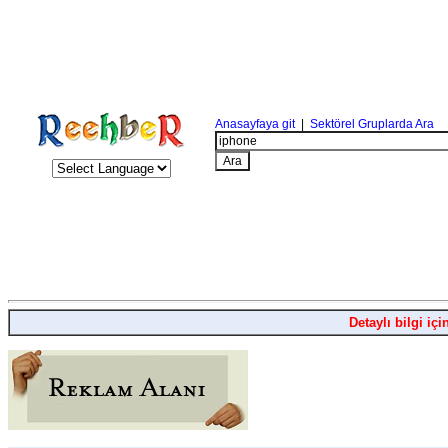
Anasayfaya git
|
Sektörel Gruplarda Ara
Detaylı bilgi içi