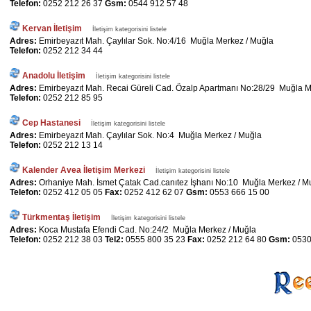
Telefon:
0252 212 26 37
Gsm:
0544 912 57 48
Kervan İletişim
İletişim kategorisini listele
Adres:
Emirbeyazıt Mah. Çaylılar Sok. No:4/16 Muğla Merkez / Muğla
Telefon:
0252 212 34 44
Anadolu İletişim
İletişim kategorisini listele
Adres:
Emirbeyazıt Mah. Recai Güreli Cad. Özalp Apartmanı No:28/29 Muğla M
Telefon:
0252 212 85 95
Cep Hastanesi
İletişim kategorisini listele
Adres:
Emirbeyazıt Mah. Çaylılar Sok. No:4 Muğla Merkez / Muğla
Telefon:
0252 212 13 14
Kalender Avea İletişim Merkezi
İletişim kategorisini listele
Adres:
Orhaniye Mah. İsmet Çatak Cad.canıtez İşhanı No:10 Muğla Merkez / M
Telefon:
0252 412 05 05
Fax:
0252 412 62 07
Gsm:
0553 666 15 00
Türkmentaş İletişim
İletişim kategorisini listele
Adres:
Koca Mustafa Efendi Cad. No:24/2 Muğla Merkez / Muğla
Telefon:
0252 212 38 03
Tel2:
0555 800 35 23
Fax:
0252 212 64 80
Gsm:
0530