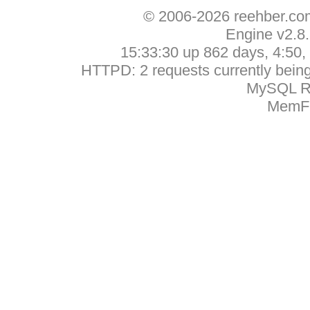
© 2006-2026 reehber.c
Engine v2.8
15:33:30 up 862 days, 4:50, 
HTTPD: 2 requests currently being 
MySQL Ru
MemFr