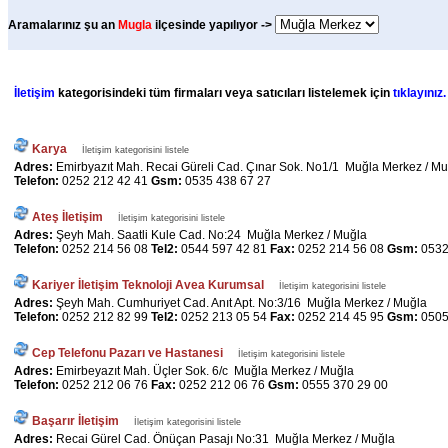
Aramalarınız şu an
Mugla
ilçesinde yapılıyor ->
İletişim
kategorisindeki tüm firmaları veya satıcıları listelemek için
tıklayınız.
Karya
İletişim kategorisini listele
Adres:
Emirbyazıt Mah. Recai Güreli Cad. Çınar Sok. No1/1 Muğla Merkez / Mu
Telefon:
0252 212 42 41
Gsm:
0535 438 67 27
Ateş İletişim
İletişim kategorisini listele
Adres:
Şeyh Mah. Saatli Kule Cad. No:24 Muğla Merkez / Muğla
Telefon:
0252 214 56 08
Tel2:
0544 597 42 81
Fax:
0252 214 56 08
Gsm:
0532
Kariyer İletişim Teknoloji Avea Kurumsal
İletişim kategorisini listele
Adres:
Şeyh Mah. Cumhuriyet Cad. Anıt Apt. No:3/16 Muğla Merkez / Muğla
Telefon:
0252 212 82 99
Tel2:
0252 213 05 54
Fax:
0252 214 45 95
Gsm:
0505
Cep Telefonu Pazarı ve Hastanesi
İletişim kategorisini listele
Adres:
Emirbeyazıt Mah. Üçler Sok. 6/c Muğla Merkez / Muğla
Telefon:
0252 212 06 76
Fax:
0252 212 06 76
Gsm:
0555 370 29 00
Başarır İletişim
İletişim kategorisini listele
Adres:
Recai Gürel Cad. Önüçan Pasajı No:31 Muğla Merkez / Muğla