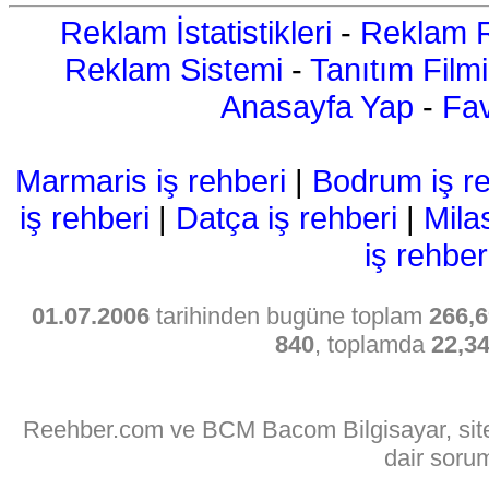
Reklam İstatistikleri
-
Reklam R
Reklam Sistemi
-
Tanıtım Filmi
Anasayfa Yap
-
Fav
Marmaris iş rehberi
|
Bodrum iş re
iş rehberi
|
Datça iş rehberi
|
Mila
iş rehber
01.07.2006
tarihinden bugüne toplam
266,6
840
, toplamda
22,3
Reehber.com ve BCM Bacom Bilgisayar, sitede
dair soru