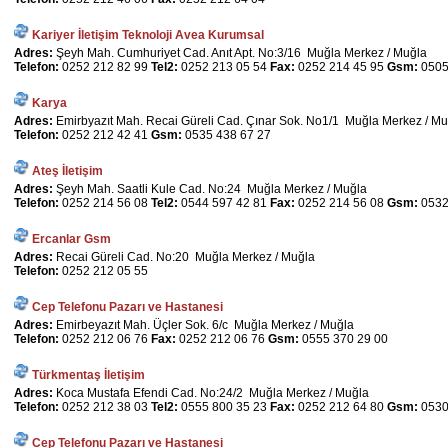
Kariyer İletişim Teknoloji Avea Kurumsal
Adres:
Şeyh Mah. Cumhuriyet Cad. Anıt Apt. No:3/16 Muğla Merkez / Muğla
Telefon:
0252 212 82 99
Tel2:
0252 213 05 54
Fax:
0252 214 45 95
Gsm:
0505
Karya
Adres:
Emirbyazıt Mah. Recai Güreli Cad. Çınar Sok. No1/1 Muğla Merkez / Mu
Telefon:
0252 212 42 41
Gsm:
0535 438 67 27
Ateş İletişim
Adres:
Şeyh Mah. Saatli Kule Cad. No:24 Muğla Merkez / Muğla
Telefon:
0252 214 56 08
Tel2:
0544 597 42 81
Fax:
0252 214 56 08
Gsm:
0532
Ercanlar Gsm
Adres:
Recai Güreli Cad. No:20 Muğla Merkez / Muğla
Telefon:
0252 212 05 55
Cep Telefonu Pazarı ve Hastanesi
Adres:
Emirbeyazıt Mah. Üçler Sok. 6/c Muğla Merkez / Muğla
Telefon:
0252 212 06 76
Fax:
0252 212 06 76
Gsm:
0555 370 29 00
Türkmentaş İletişim
Adres:
Koca Mustafa Efendi Cad. No:24/2 Muğla Merkez / Muğla
Telefon:
0252 212 38 03
Tel2:
0555 800 35 23
Fax:
0252 212 64 80
Gsm:
0530
Cep Telefonu Pazarı ve Hastanesi