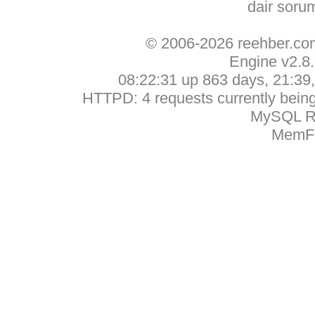
dair soru
© 2006-2026 reehber.c
Engine v2.8
08:22:31 up 863 days, 21:39, 
HTTPD: 4 requests currently being 
MySQL Ru
MemFr