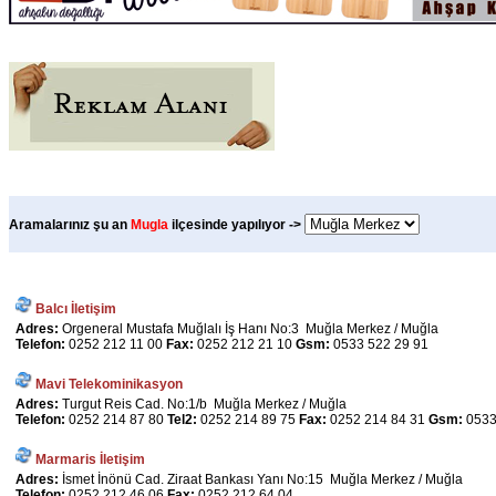
Aramalarınız şu an
Mugla
ilçesinde yapılıyor ->
Balcı İletişim
Adres:
Orgeneral Mustafa Muğlalı İş Hanı No:3 Muğla Merkez / Muğla
Telefon:
0252 212 11 00
Fax:
0252 212 21 10
Gsm:
0533 522 29 91
Mavi Telekominikasyon
Adres:
Turgut Reis Cad. No:1/b Muğla Merkez / Muğla
Telefon:
0252 214 87 80
Tel2:
0252 214 89 75
Fax:
0252 214 84 31
Gsm:
0533
Marmaris İletişim
Adres:
İsmet İnönü Cad. Ziraat Bankası Yanı No:15 Muğla Merkez / Muğla
Telefon:
0252 212 46 06
Fax:
0252 212 64 04