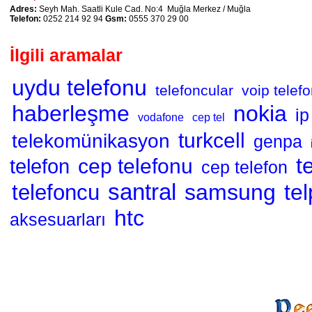
Adres:
Seyh Mah. Saatli Kule Cad. No:4 Muğla Merkez / Muğla
Telefon:
0252 214 92 94
Gsm:
0555 370 29 00
İlgili aramalar
uydu telefonu
telefoncular
voip telef
haberleşme
nokia
ip
vodafone
cep tel
turkcell
telekomünikasyon
genpa
t
cep telefonu
telefon
cep telefon
santral
samsung
te
telefoncu
htc
aksesuarları