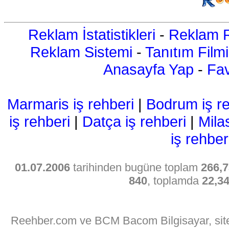
Reklam İstatistikleri
-
Reklam R
Reklam Sistemi
-
Tanıtım Filmi
Anasayfa Yap
-
Fav
Marmaris iş rehberi
|
Bodrum iş re
iş rehberi
|
Datça iş rehberi
|
Mila
iş rehber
01.07.2006
tarihinden bugüne toplam
266,7
840
, toplamda
22,3
Reehber.com ve BCM Bacom Bilgisayar, sitede