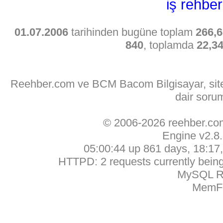
iş rehber
01.07.2006
tarihinden bugüne toplam
266,6
840
, toplamda
22,3
Reehber.com ve BCM Bacom Bilgisayar, sitede
dair soru
© 2006-2026 reehber.c
Engine v2.8
05:00:44 up 861 days, 18:17, 
HTTPD: 2 requests currently being 
MySQL Ru
MemFr