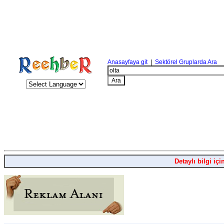
Anasayfaya git
|
Sektörel Gruplarda Ara
Detaylı bilgi içi