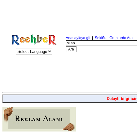
Anasayfaya git
|
Sektörel Gruplarda Ara
Detaylı bilgi içi