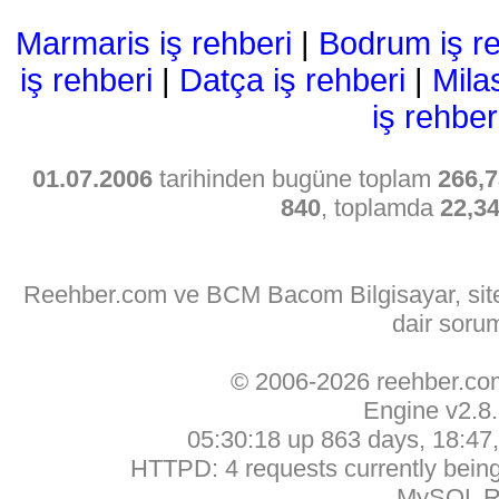
Marmaris iş rehberi
|
Bodrum iş re
iş rehberi
|
Datça iş rehberi
|
Mila
iş rehber
01.07.2006
tarihinden bugüne toplam
266,7
840
, toplamda
22,3
Reehber.com ve BCM Bacom Bilgisayar, sitede
dair soru
© 2006-2026 reehber.c
Engine v2.8
05:30:18 up 863 days, 18:47, 
HTTPD: 4 requests currently being 
MySQL Ru