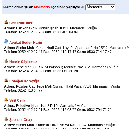
Aramalarınız şu an
Marmaris
ilçesinde yapılıyor ->
Celal Nuri İlter
Adres:
Eskikonak Sk. Konak İşhanı Kat:2 Marmaris / Muğla
Telefon:
0252 412 18 96
Gsm:
0532 465 84 94
Avukat Seden Narin
Adres:
Siteler Mah. Yunus Nadi Cad. İlayd?n Apartman? No:95/12 Marmaris / 
Telefon:
0252 412 17 47
Fax:
0252 412 17 47
Gsm:
0533 714 17 47
Nesrin Söylemez
Adres:
Tepe Mah. 33. Sk. Murathan İş Merkezi No:1/12 Marmaris / Muğla
Telefon:
0252 412 84 62
Gsm:
0533 686 26 28
Erdoğan Karayiğit
Adres:
Kozdan Cad Tepe Mah Şişman Halil Pasajı 33/8 Marmaris / Muğla
Telefon:
0252 413 64 77
Velit Çelik
Adres:
Belediye İşhanı Kat:2 D:10 Marmaris / Muğla
Telefon:
0252 412 67 51
Fax:
0252 412 03 77
Gsm:
0532 794 71 71
Şebnem Onay
Adres:
Siteler Mah. Karacan Plaza No:54 Kat:1 D:24 Marmaris / Muğla