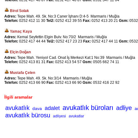
Telefon:
0252 417 48 87
Fax:
0252 417 48 87
Gsm:
0532 347 11 64
Birol Solak
Adres:
Tepe Mah. 49. Sk. No:3 Caner İşhanı D:4-5 Marmaris / Muğla
Telefon:
0252 412 11 30
Tel2:
0252 412 39 55
Fax:
0252 413 20 21
Gsm:
0532
Yamaç Kaya
Adres:
Kemal Seyfettin Elgin Bulv. No:70/2 Marmaris / Muğla
Telefon:
0252 417 44 44
Tel2:
0252 417 23 23
Fax:
0252 417 44 11
Gsm:
0532
Elçin Doğan
Adres:
Tepe Mah. Yeniyol Cad. Onat İş Merkezi Kat:1 No:39 Marmaris / Muğla
Telefon:
0252 413 81 31
Fax:
0252 413 54 57
Gsm:
0505 662 74 11
Mustafa Çelen
Adres:
Tepe Mah. 49. Sk. No:3/14 Marmaris / Muğla
Telefon:
0252 413 66 90
Fax:
0252 413 66 90
Gsm:
0532 416 22 92
İlgili aramalar
avukatlık büroları
avukatlık
adliye
adalet
dava
a
avukatlık bürosu
adliyesi
avukatlar