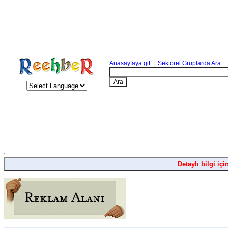
Anasayfaya git
|
Sektörel Gruplarda Ara
Detaylı bilgi içi