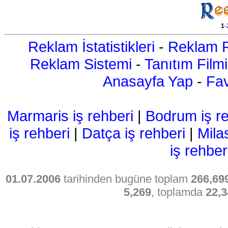
1
-
Reklam İstatistikleri
-
Reklam R
Reklam Sistemi
-
Tanıtım Filmi
Anasayfa Yap
-
Fav
Marmaris iş rehberi
|
Bodrum iş re
iş rehberi
|
Datça iş rehberi
|
Mila
iş rehber
01.07.2006
tarihinden bugüne toplam
266,69
5,269
, toplamda
22,3