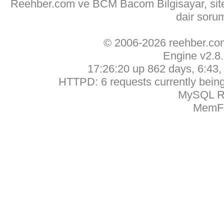
Reehber.com ve BCM Bacom Bilgisayar, sitede
dair soru
© 2006-2026 reehber.c
Engine v2.8
17:26:20 up 862 days, 6:43, 
HTTPD: 6 requests currently being 
MySQL Ru
MemFr